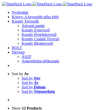
Kihagyás
Nyitóoldal
Könyv: A kevesebb néha több
Kreatív Tervezők
Adventi naptár
Kreatív Évtervező
Kreatív Projekttervező
Kreatív Családi Tervező
Kreatív Blogtervező
BOLT
Névjegy
ÁSZF
Adatvédelmi tájékoztató
Sort by
Ár
Sort by
Név
Sort by
Ár
Sort by
Dátum
Sort by
Népszerűség
Show
12 Products