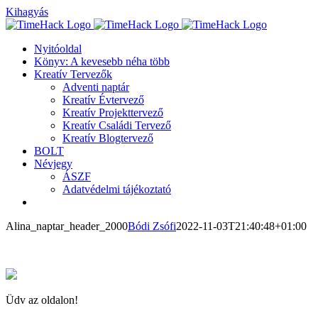
Kihagyás
Nyitóoldal
Könyv: A kevesebb néha több
Kreatív Tervezők
Adventi naptár
Kreatív Évtervező
Kreatív Projekttervező
Kreatív Családi Tervező
Kreatív Blogtervező
BOLT
Névjegy
ÁSZF
Adatvédelmi tájékoztató
Alina_naptar_header_2000
Bódi Zsófi
2022-11-03T21:40:48+01:00
Üdv az oldalon!