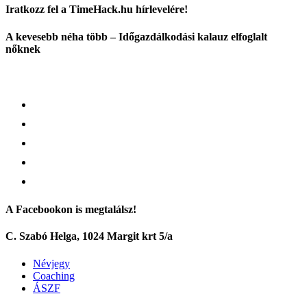
Iratkozz fel a TimeHack.hu hírlevelére!
A kevesebb néha több – Időgazdálkodási kalauz elfoglalt
nőknek
A Facebookon is megtalálsz!
C. Szabó Helga, 1024 Margit krt 5/a
Névjegy
Coaching
ÁSZF