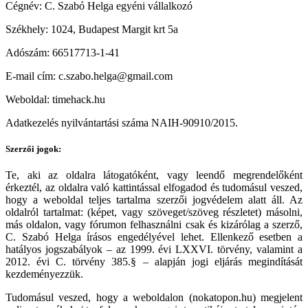
Cégnév: C. Szabó Helga egyéni vállalkozó
Székhely: 1024, Budapest Margit krt 5a
Adószám: 66517713-1-41
E-mail cím: c.szabo.helga@gmail.com
Weboldal: timehack.hu
Adatkezelés nyilvántartási száma NAIH-90910/2015.
Szerzői jogok:
Te, aki az oldalra látogatóként, vagy leendő megrendelőként
érkeztél, az oldalra való kattintással elfogadod és tudomásul veszed,
hogy a weboldal teljes tartalma szerzői jogvédelem alatt áll. Az
oldalról tartalmat: (képet, vagy szöveget/szöveg részletet) másolni,
más oldalon, vagy fórumon felhasználni csak és kizárólag a szerző,
C. Szabó Helga írásos engedélyével lehet. Ellenkező esetben a
hatályos jogszabályok – az 1999. évi LXXVI. törvény, valamint a
2012. évi C. törvény 385.§ – alapján jogi eljárás megindítását
kezdeményezzük.
Tudomásul veszed, hogy a weboldalon (nokatopon.hu) megjelent