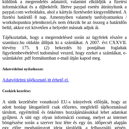
küldünk a megrendelés adatairól, valamint elküldjük a fizetési
információkat és a díjbekérőt. Illetve paypal esetén átirányítunk a
paypal.com weboldalra, ahol a kártyás fizetésedet kiegyenlítheted. A
fizetési határidő 8 nap. Amennyiben valamely tanfolyamunkra /
workshopunkra jelentkezel,és nem érkezik be az összeg a határidőn
belül, akkor ezt követően a helyedet másnak adjuk át.
Tájékoztatlak, hogy a megrendelésed során az ügyfelek részére a
szamlazz.hu oldalán állítjuk ki a számlákat. A 2007. évi CXXVII.
törvény 175. § (2) bekezdés b) pontjában foglaltak
figyelembevételével tudomásul veszed, hogy ezeket a számlákat, e-
számlaként .pdf formátumban e-mail útján kapod meg.
Adatvédelmi nyilatkozat:
Adatvédelmi tájékoztató itt érhető el.
Cookiek kezelése:
A sütik kezelésére vonatkozó EU-s irányelvek előírják, hogy az
adott honlap látogatóiról csak előzetes, megfelelő tájékoztatással
társított, egyértelmű és önkéntes hozzájárulásukkal lehet adatokat
gyűjteni. A süti egy olyan információ csomag, melyet az internet
böngészése során a szerver hoz létre és egy ún. időpecsét alapján
egy előre meghatározott ideig tárolódik a felhasználó gépén.