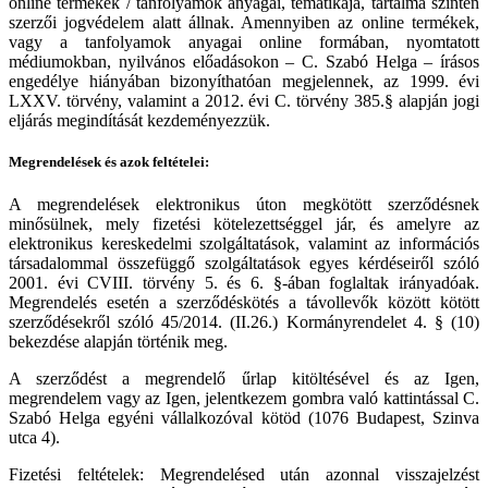
online termékek / tanfolyamok anyagai, tematikája, tartalma szintén
szerzői jogvédelem alatt állnak. Amennyiben az online termékek,
vagy a tanfolyamok anyagai online formában, nyomtatott
médiumokban, nyilvános előadásokon – C. Szabó Helga – írásos
engedélye hiányában bizonyíthatóan megjelennek, az 1999. évi
LXXV. törvény, valamint a 2012. évi C. törvény 385.§ alapján jogi
eljárás megindítását kezdeményezzük.
Megrendelések és azok feltételei:
A megrendelések elektronikus úton megkötött szerződésnek
minősülnek, mely fizetési kötelezettséggel jár, és amelyre az
elektronikus kereskedelmi szolgáltatások, valamint az információs
társadalommal összefüggő szolgáltatások egyes kérdéseiről szóló
2001. évi CVIII. törvény 5. és 6. §-ában foglaltak irányadóak.
Megrendelés esetén a szerződéskötés a távollevők között kötött
szerződésekről szóló 45/2014. (II.26.) Kormányrendelet 4. § (10)
bekezdése alapján történik meg.
A szerződést a megrendelő űrlap kitöltésével és az Igen,
megrendelem vagy az Igen, jelentkezem gombra való kattintással C.
Szabó Helga egyéni vállalkozóval kötöd (1076 Budapest, Szinva
utca 4).
Fizetési feltételek: Megrendelésed után azonnal visszajelzést