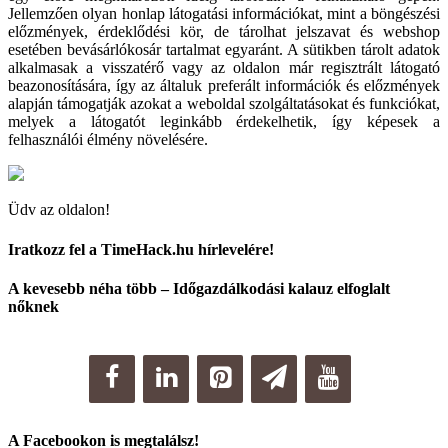
Jellemzően olyan honlap látogatási információkat, mint a böngészési
előzmények, érdeklődési kör, de tárolhat jelszavat és webshop
esetében bevásárlókosár tartalmat egyaránt. A sütikben tárolt adatok
alkalmasak a visszatérő vagy az oldalon már regisztrált látogató
beazonosítására, így az általuk preferált információk és előzmények
alapján támogatják azokat a weboldal szolgáltatásokat és funkciókat,
melyek a látogatót leginkább érdekelhetik, így képesek a
felhasználói élmény növelésére.
Üdv az oldalon!
Iratkozz fel a TimeHack.hu hírlevelére!
A kevesebb néha több – Időgazdálkodási kalauz elfoglalt
nőknek
A Facebookon is megtalálsz!