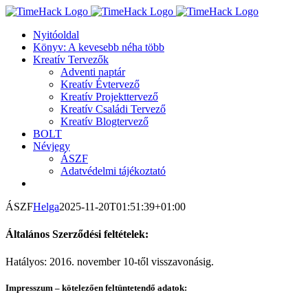
Kihagyás
Nyitóoldal
Könyv: A kevesebb néha több
Kreatív Tervezők
Adventi naptár
Kreatív Évtervező
Kreatív Projekttervező
Kreatív Családi Tervező
Kreatív Blogtervező
BOLT
Névjegy
ÁSZF
Adatvédelmi tájékoztató
ÁSZF
Helga
2025-11-20T01:51:39+01:00
Általános Szerződési feltételek:
Hatályos: 2016. november 10-től visszavonásig.
Impresszum – kötelezően feltüntetendő adatok: