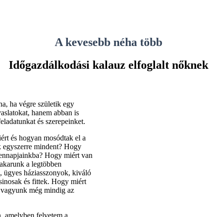
A kevesebb néha több
Időgazdálkodási kalauz elfoglalt nőknek
, ha végre születik egy
aslatokat, hanem abban is
eladatunkat és szerepeinket.
iért és hogyan mosódtak el a
k egyszerre mindent? Hogy
ndennapjainkba? Hogy miért van
akarunk a legtöbben
, ügyes háziasszonyok, kiváló
inosak és fittek. Hogy miért
 vagyunk még mindig az
n, amelyben felvetem a