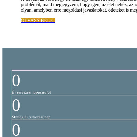
problémát, majd megjegyzem, hogy igen, az élet nehéz, az 
olyan, amelyben erre megoldási javaslatokat, ötleteket is m
OLVASS BELE!
0
Év tervezési tapasztalat
0
Stratégiai tervezési nap
0