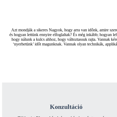
Azt mondják a sikeres Nagyok, hogy arra van időnk, amire szer
és hogyan lettünk ennyire elfoglaltak? És még inkább; hogyan le
hogy nálunk a kulcs ahhoz, hogy változtassuk rajta. Vannak ké
‘nyerhetünk’ időt magunknak. Vannak olyan technikák, applik
Konzultáció