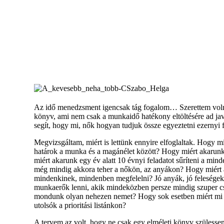
Az idő menedzsment igencsak tág fogalom… Szerettem volna
könyv, ami nem csak a munkaidő hatékony eltöltésére ad jav
segít, hogy mi, nők hogyan tudjuk össze egyeztetni ezernyi f
Megvizsgáltam, miért is lettünk ennyire elfoglaltak. Hogy m
határok a munka és a magánélet között? Hogy miért akarun
miért akarunk egy év alatt 10 évnyi feladatot sűríteni a mi
még mindig akkora teher a nőkön, az anyákon? Hogy miért 
mindenkinek, mindenben megfelelni? Jó anyák, jó feleségek
munkaerők lenni, akik mindeközben persze mindig szuper cs
mondunk olyan nehezen nemet? Hogy sok esetben miért mi
utolsók a prioritási listánkon?
A tervem az volt, hogy ne csak egy elméleti könyv szülesse