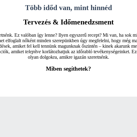
Több időd van, mint hinnéd
Tervezés & Időmenedzsment
etnénk. Ez valóban így lenne? Ilyen egyszerű recept? Mi van, ha sok 
het elfoglalt nőként minden szerepünkben úgy megfelelni, hogy még ma
rdések, amiket fel kell tennünk magunknak őszintén – kinek akarunk me
ációk, amiket
telepítve
korlátozhatjuk az időrabló tevékenységeinket. Ez
olyan dolgokra, amikre igazán szeretnénk.
Miben segíthetek?