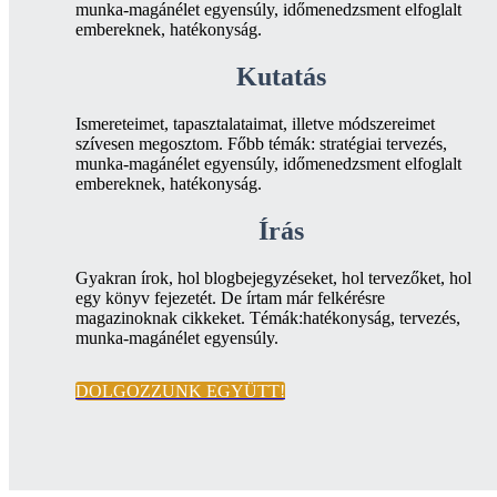
munka-magánélet egyensúly, időmenedzsment elfoglalt
embereknek, hatékonyság.
Kutatás
Ismereteimet, tapasztalataimat, illetve módszereimet
szívesen megosztom. Főbb témák: stratégiai tervezés,
munka-magánélet egyensúly, időmenedzsment elfoglalt
embereknek, hatékonyság.
Írás
Gyakran írok, hol blogbejegyzéseket, hol tervezőket, hol
egy könyv fejezetét. De írtam már felkérésre
magazinoknak cikkeket. Témák:hatékonyság, tervezés,
munka-magánélet egyensúly.
DOLGOZZUNK EGYÜTT!