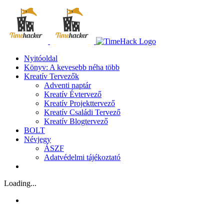
Kihagyás
Nyitóoldal
Könyv: A kevesebb néha több
Kreatív Tervezők
Adventi naptár
Kreatív Évtervező
Kreatív Projekttervező
Kreatív Családi Tervező
Kreatív Blogtervező
BOLT
Névjegy
ÁSZF
Adatvédelmi tájékoztató
Loading...