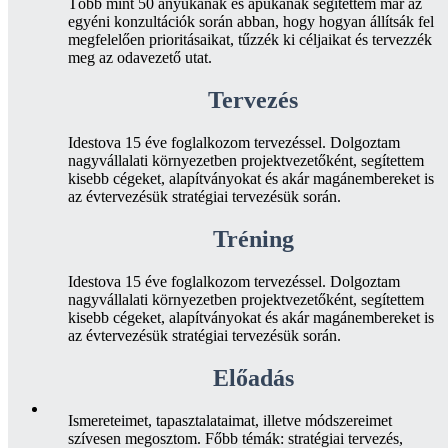
Több mint 50 anyukának és apukának segítettem már az
egyéni konzultációk során abban, hogy hogyan állítsák fel
megfelelően prioritásaikat, tűzzék ki céljaikat és tervezzék
meg az odavezető utat.
Tervezés
Idestova 15 éve foglalkozom tervezéssel. Dolgoztam
nagyvállalati környezetben projektvezetőként, segítettem
kisebb cégeket, alapítványokat és akár magánembereket is
az évtervezésük stratégiai tervezésük során.
Tréning
Idestova 15 éve foglalkozom tervezéssel. Dolgoztam
nagyvállalati környezetben projektvezetőként, segítettem
kisebb cégeket, alapítványokat és akár magánembereket is
az évtervezésük stratégiai tervezésük során.
Előadás
Ismereteimet, tapasztalataimat, illetve módszereimet
szívesen megosztom. Főbb témák: stratégiai tervezés,