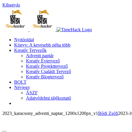
Kihagyás
Nyitóoldal
Könyv: A kevesebb néha több
Kreatív Tervezők
Adventi naptár
Kreatív Évtervező
Kreatív Projekttervező
Kreatív Családi Tervező
Kreatív Blogtervező
BOLT
Névjegy
ÁSZF
Adatvédelmi tájékoztató
2023_karacsony_adventi_naptar_1200x1200px_v1
Bódi Zsófi
2023-1