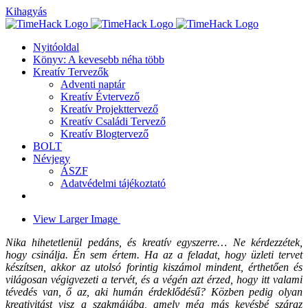
Kihagyás
Nyitóoldal
Könyv: A kevesebb néha több
Kreatív Tervezők
Adventi naptár
Kreatív Évtervező
Kreatív Projekttervező
Kreatív Családi Tervező
Kreatív Blogtervező
BOLT
Névjegy
ÁSZF
Adatvédelmi tájékoztató
View Larger Image
Nika hihetetlenül pedáns, és kreatív egyszerre… Ne kérdezzétek,
hogy csinálja. Én sem értem. Ha az a feladat, hogy üzleti tervet
készítsen, akkor az utolsó forintig kiszámol mindent, érthetően és
világosan végigvezeti a tervét, és a végén azt érzed, hogy itt valami
tévedés van, ő az, aki humán érdeklődésű? Közben pedig olyan
kreativitást visz a szakmájába, amely még más kevésbé száraz