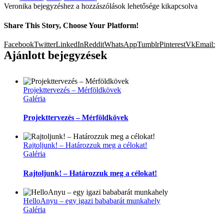
Veronika bejegyzéshez
a hozzászólások lehetősége kikapcsolva
Share This Story, Choose Your Platform!
Facebook
Twitter
LinkedIn
Reddit
WhatsApp
Tumblr
Pinterest
Vk
Email:
Ajánlott bejegyzések
Projekttervezés – Mérföldkövek
Galéria
Projekttervezés – Mérföldkövek
Rajtoljunk! – Határozzuk meg a célokat!
Galéria
Rajtoljunk! – Határozzuk meg a célokat!
HelloAnyu – egy igazi bababarát munkahely
Galéria