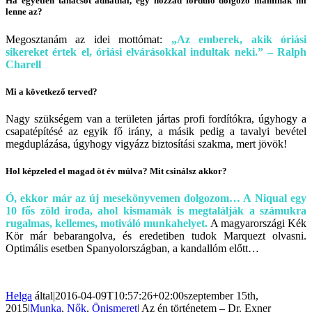
Ha egyetlen tanácsot adhatnál, egy hozzád forduló dolgozó maminak mi
lenne az?
Megosztanám az idei mottómat:
„Az emberek, akik óriási
sikereket értek el, óriási elvárásokkal indultak neki.” – Ralph
Charell
Mi a következő terved?
Nagy szükségem van a területen jártas profi fordítókra, úgyhogy a
csapatépítésé az egyik fő irány, a másik pedig a tavalyi bevétel
megduplázása, úgyhogy vigyázz biztosítási szakma, mert jövök!
Hol képzeled el magad öt év múlva? Mit csinálsz akkor?
Ó, ekkor már az új mesekönyvemen dolgozom… A Niqual egy
10 fős zöld iroda, ahol kismamák is megtalálják a számukra
rugalmas, kellemes, motiváló munkahelyet.
A magyarországi Kék
Kör már bebarangolva, és eredetiben tudok Marquezt olvasni.
Optimális esetben Spanyolországban, a kandallóm előtt…
Helga
által
|
2016-04-09T10:57:26+02:00
szeptember 15th,
2015
|
Munka
,
Nők
,
Önismeret
|
Az én történetem – Dr. Exner