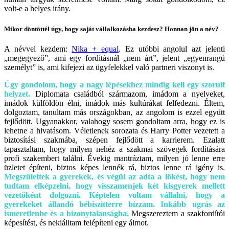
volt-e a helyes irány.
Mikor döntöttél úgy, hogy saját vállalkozásba kezdesz? Honnan jön a név?
A névvel kezdem:
Nika + equal
. Ez utóbbi angolul azt jelenti
„megegyező”, ami egy fordításnál „nem árt”, jelent „egyenrangú
személyt” is, ami kifejezi az ügyfelekkel való partneri viszonyt is.
Úgy gondolom, hogy a nagy lépésekhez mindig kell egy szorult
helyzet.
Diplomata családból származom, imádom a nyelveket,
imádok külföldön élni, imádok más kultúrákat felfedezni. Éltem,
dolgoztam, tanultam más országokban, az angolom is ezzel együtt
fejlődött. Ugyanakkor, valahogy sosem gondoltam arra, hogy ez is
lehetne a hivatásom. Véletlenek sorozata és Harry Potter vezetett a
biztosítási szakmába, szépen fejlődött a karrierem. Ezalatt
tapasztaltam, hogy milyen nehéz a szakmai szövegek fordítására
profi szakembert találni. Évekig mantráztam, milyen jó lenne erre
üzletet építeni, biztos képes lennék rá, biztos lenne rá igény is.
Megszülettek a gyerekek, és végül az adta a lökést, hogy nem
tudtam elképzelni, hogy visszamenjek két kisgyerek mellett
vezetőként dolgozni. Képtelen voltam vállalni, hogy a
gyerekeket állandó bébiszitterre bízzam. Inkább ugrás az
ismeretlenbe és a bizonytalanságba.
Megszereztem a szakfordítói
képesítést, és nekiálltam felépíteni egy álmot.