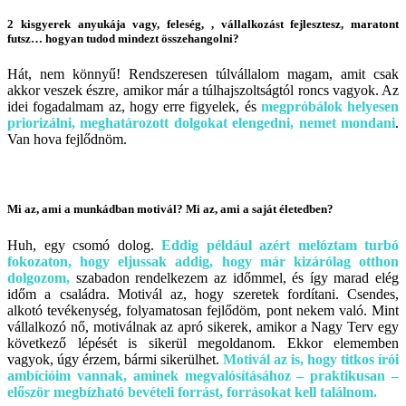
2 kisgyerek anyukája vagy, feleség, , vállalkozást fejlesztesz, maratont
futsz… hogyan tudod mindezt összehangolni?
Hát, nem könnyű! Rendszeresen túlvállalom magam, amit csak
akkor veszek észre, amikor már a túlhajszoltságtól roncs vagyok. Az
idei fogadalmam az, hogy erre figyelek, és
megpróbálok helyesen
priorizálni, meghatározott dolgokat elengedni, nemet mondani
.
Van hova fejlődnöm.
Mi az, ami a munkádban motivál? Mi az, ami a saját életedben?
Huh, egy csomó dolog.
Eddig például azért melóztam turbó
fokozaton, hogy eljussak addig, hogy már kizárólag otthon
dolgozom,
szabadon rendelkezem az időmmel, és így marad elég
időm a családra. Motivál az, hogy szeretek fordítani. Csendes,
alkotó tevékenység, folyamatosan fejlődöm, pont nekem való. Mint
vállalkozó nő, motiválnak az apró sikerek, amikor a Nagy Terv egy
következő lépését is sikerül megoldanom. Ekkor elememben
vagyok, úgy érzem, bármi sikerülhet.
Motivál az is, hogy titkos írói
ambícióim vannak, aminek megvalósításához – praktikusan –
először megbízható bevételi forrást, forrásokat kell találnom.