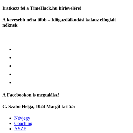
Iratkozz fel a TimeHack.hu hírlevelére!
A kevesebb néha több – Időgazdálkodási kalauz elfoglalt
nőknek
A Facebookon is megtalálsz!
C. Szabó Helga, 1024 Margit krt 5/a
Névjegy
Coaching
ÁSZF