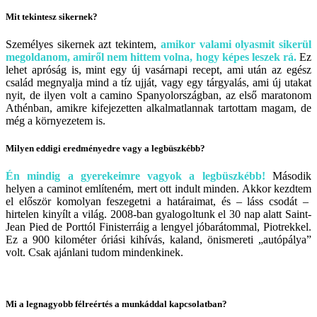
Mit tekintesz sikernek?
Személyes sikernek azt tekintem,
amikor valami olyasmit sikerül
megoldanom, amiről nem hittem volna, hogy képes leszek rá.
Ez
lehet apróság is, mint egy új vasárnapi recept, ami után az egész
család megnyalja mind a tíz ujját, vagy egy tárgyalás, ami új utakat
nyit, de ilyen volt a camino Spanyolországban, az első maratonom
Athénban, amikre kifejezetten alkalmatlannak tartottam magam, de
még a környezetem is.
Milyen eddigi eredményedre vagy a legbüszkébb?
Én mindig a gyerekeimre vagyok a legbüszkébb!
Második
helyen a caminot említeném, mert ott indult minden. Akkor kezdtem
el először komolyan feszegetni a határaimat, és – láss csodát –
hirtelen kinyílt a világ. 2008-ban gyalogoltunk el 30 nap alatt Saint-
Jean Pied de Porttól Finisterráig a lengyel jóbarátommal, Piotrekkel.
Ez a 900 kilométer óriási kihívás, kaland, önismereti „autópálya”
volt. Csak ajánlani tudom mindenkinek.
Mi a legnagyobb félreértés a munkáddal kapcsolatban?