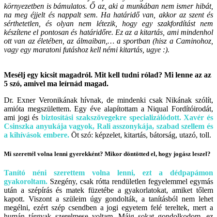
környezetben is bámulatos. Ő az, aki a munkában nem ismer hibát,
na meg éjjelt és nappalt sem. Ha határidő van, akkor az szent és
sérthetetlen, és olyan nem létezik, hogy egy szakfordítást nem
készítene el pontosan és határidőre. Ez az a kitartás, ami mindenhol
ott van az életében, az álmaiban,… a sportban (hisz a Caminohoz,
vagy egy maratoni futáshoz kell némi kitartás, ugye :).
Mesélj egy kicsit magadról. Mit kell tudni rólad? Mi lenne az az
5 szó, amivel ma leírnád magad.
Dr. Exner Veronikának hívnak, de mindenki csak Nikának szólít,
amióta megszülettem. Egy éve alapítottam a Niqual Fordítóirodát,
ami jogi és
biztosítási szakszövegekre specializálódott. Xavér és
Csinszka anyukája vagyok, Rali asszonykája, szabad szellem és
a kihívások embere.
Öt szó: képzelet, kitartás, bátorság, utazó, toll.
Mi szerettél volna lenni gyerekként? Mikor döntötted el, hogy jogász leszel?
Tanító néni szerettem volna lenni, ezt a dédpapámon
gyakoroltam.
Szegény, csak rótta rendületlen fegyelemmel egymás
után a szépírás és matek füzetébe a gyakorlatokat, amiket tőlem
kapott. Viszont a szüleim úgy gondolták, a tanításból nem lehet
megélni, ezért szép csendben a jogi egyetem felé tereltek, mert a
humán tárgyak szerelmese voltam. Máig sokat gondolkodom, ez