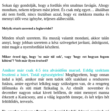
Sokan úgy gondolják, hogy a fordítás rém unalmas favágás. Ahogy
mondtam, nekem teljesen mást jelent. És csak még egyet… általában
aki nem fordít, nincs tisztában azzal, hogy ez mekkora munka és
mennyi időt vesz igénybe, teljesen alábecsülik.
Melyik részét szereted a legkevésbé?
Minden részét szeretem. Ha muszáj valamit mondani, akkor talán
annyi, hogy jobban szeretem a kész szövegeket javítani, átdolgozni,
mint magát a nyersfordítást készíteni.
Mikor érzed úgy, hogy ’ez már túl sok’, vagy ’hogy ezt hogyan fogom
kibírni’? Volt már ilyen érzésed?
Amikor már csak 4-5 óra alvásidőm marad. Eddig szoktam
feszíteni a húrt. Totál egészségtelen!
Megfigyeltem, hogy onnan
indul a lejtő, amikor már nem tudok időt szakítani a rendszeres
futásra, amire egyrészt lelkileg nagy szükségem van, de a rengeteg
ülőmunka és süti miatt fizikailag is. Az elmúlt november és
december nagyon sokat kivett belőlem, de mint mennyei manna
érkezett a Karácsony, ami a világ legszebb ünnepe, és két teljes hét
feltöltődés, tervezés.