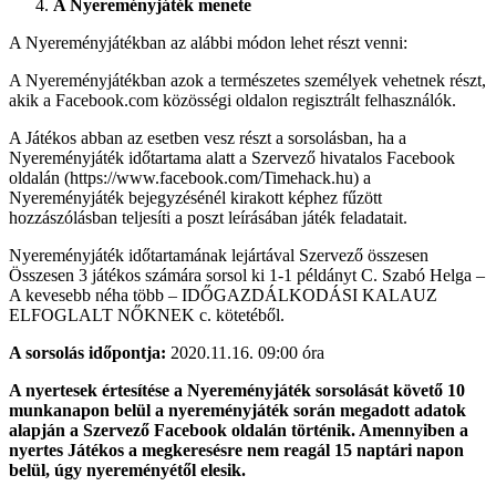
A Nyereményjáték menete
A Nyereményjátékban az alábbi módon lehet részt venni:
A Nyereményjátékban azok a természetes személyek vehetnek részt,
akik a Facebook.com közösségi oldalon regisztrált felhasználók.
A Játékos abban az esetben vesz részt a sorsolásban, ha a
Nyereményjáték időtartama alatt a Szervező hivatalos Facebook
oldalán (https://www.facebook.com/Timehack.hu) a
Nyereményjáték bejegyzésénél kirakott képhez fűzött
hozzászólásban teljesíti a poszt leírásában játék feladatait.
Nyereményjáték időtartamának lejártával Szervező összesen
Összesen 3 játékos számára sorsol ki 1-1 példányt C. Szabó Helga –
A kevesebb néha több – IDŐGAZDÁLKODÁSI KALAUZ
ELFOGLALT NŐKNEK c. kötetéből.
A sorsolás időpontja:
2020.11.16. 09:00 óra
A nyertesek értesítése a Nyereményjáték sorsolását követő 10
munkanapon belül a nyereményjáték során megadott adatok
alapján a Szervező Facebook oldalán történik. Amennyiben a
nyertes Játékos a megkeresésre nem reagál 15 naptári napon
belül, úgy nyereményétől elesik.