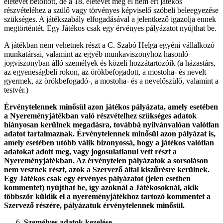
életévet betöltött, de a 18. életévet még el nem ért játékos
részvételéhez a szülő vagy törvényes képviselő szóbeli beleegyezése
szükséges. A játékszabály elfogadásával a jelentkező igazolja ennek
megtörténtét. Egy Játékos csak egy érvényes pályázatot nyújthat be.
A játékban nem vehetnek részt a C. Szabó Helga egyéni vállalkozó
munkatársai, valamint az egyéb munkaviszonyhoz hasonló
jogviszonyban álló személyek és közeli hozzátartozóik (a házastárs,
az egyeneságbeli rokon, az örökbefogadott, a mostoha- és nevelt
gyermek, az örökbefogadó-, a mostoha- és a nevelőszülő, valamint a
testvér.)
Érvénytelennek minősül azon játékos pályázata, amely esetében
a Nyereményjátékban való részvételhez szükséges adatok
hiányosan kerülnek megadásra, továbbá nyilvánvalóan valótlan
adatot tartalmaznak. Érvénytelennek minősül azon pályázat is,
amely esetében utóbb válik bizonyossá, hogy a játékos valótlan
adatokat adott meg, vagy jogosulatlanul vett részt a
Nyereményjátékban. Az érvénytelen pályázatok a sorsoláson
nem vesznek részt, azok a Szervező által kiszűrésre kerülnek.
Egy Játékos csak egy érvényes pályázatot (jelen esetben
kommentet) nyújthat be, így azoknál a Játékosoknál, akik
többször küldik el a nyereményjátékhoz tartozó kommentet a
Szervező részére, pályázatuk érvénytelennek minősül.
Személyes adatok kezelése