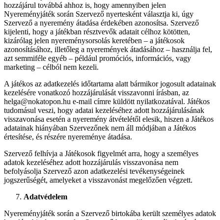
hozzájárul továbbá ahhoz is, hogy amennyiben jelen
Nyereményjáték során Szervező nyertesként választja ki, úgy
Szervező a nyeremény átadása érdekében azonosítsa. Szervező
kijelenti, hogy a játékban résztvevők adatait célhoz kötötten,
kizárólag jelen nyereménysorsolás keretében – a játékosok
azonosításához, illetőleg a nyeremények átadásához – használja fel,
azt semmiféle egyéb – például promóciós, információs, vagy
marketing – célból nem kezeli.
A játékos az adatkezelés időtartama alatt bármikor jogosult adatainak
kezelésére vonatkozó hozzájárulását visszavonni írásban, az
helga@nokatopon.hu e-mail címre küldött nyilatkozatával. Játékos
tudomásul veszi, hogy adatai kezeléséhez adott hozzájárulásának
visszavonása esetén a nyeremény átvételétől elesik, hiszen a Játékos
adatainak hiányában Szervezőnek nem áll módjában a Játékos
értesítése, és részére nyereménye átadása.
Szervező felhívja a Játékosok figyelmét arra, hogy a személyes
adatok kezeléséhez adott hozzájárulás visszavonása nem
befolyásolja Szervező azon adatkezelési tevékenységeinek
jogszerűségét, amelyeket a visszavonást megelőzően végzett.
Adatvédelem
Nyereményjáték során a Szervező birtokába került személyes adatok