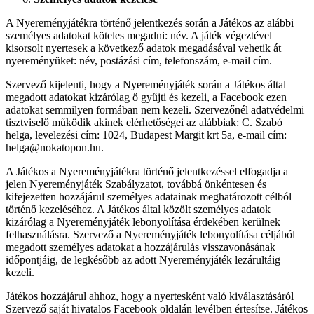
A Nyereményjátékra történő jelentkezés során a Játékos az alábbi
személyes adatokat köteles megadni: név. A játék végeztével
kisorsolt nyertesek a következő adatok megadásával vehetik át
nyereményüket: név, postázási cím, telefonszám, e-mail cím.
Szervező kijelenti, hogy a Nyereményjáték során a Játékos által
megadott adatokat kizárólag ő gyűjti és kezeli, a Facebook ezen
adatokat semmilyen formában nem kezeli. Szervezőnél adatvédelmi
tisztviselő működik akinek elérhetőségei az alábbiak: C. Szabó
helga, levelezési cím: 1024, Budapest Margit krt 5a, e-mail cím:
helga@nokatopon.hu.
A Játékos a Nyereményjátékra történő jelentkezéssel elfogadja a
jelen Nyereményjáték Szabályzatot, továbbá önkéntesen és
kifejezetten hozzájárul személyes adatainak meghatározott célból
történő kezeléséhez. A Játékos által közölt személyes adatok
kizárólag a Nyereményjáték lebonyolítása érdekében kerülnek
felhasználásra. Szervező a Nyereményjáték lebonyolítása céljából
megadott személyes adatokat a hozzájárulás visszavonásának
időpontjáig, de legkésőbb az adott Nyereményjáték lezárultáig
kezeli.
Játékos hozzájárul ahhoz, hogy a nyertesként való kiválasztásáról
Szervező saját hivatalos Facebook oldalán levélben értesítse. Játékos