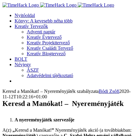
Kihagyás
Nyitóoldal
Könyv: A kevesebb néha több
Kreatív Tervezők
Adventi naptár
Kreatív Évtervező
Kreatív Projekttervező
Kreatív Családi Tervező
Kreatív Blogtervező
BOLT
Névjegy
ÁSZF
Adatvédelmi tájékoztató
Keresd a Manókat! – Nyereményjáték szabályzata
Bódi Zsófi
2020-
11-12T10:22:16+01:00
Keresd a Manókat! – Nyereményjáték
A nyereményjáték szervezője
A(z)
„
Keresd a Manókat!
”
Nyereményjáték akció (a továbbiakban:
Nyereményjáték
) szervezője a
C. Szabó Helga egyéni vállalkozó.