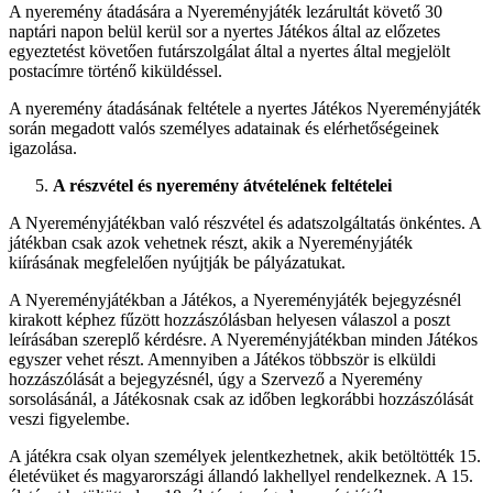
A nyeremény átadására a Nyereményjáték lezárultát követő 30
naptári napon belül kerül sor a nyertes Játékos által az előzetes
egyeztetést követően futárszolgálat által a nyertes által megjelölt
postacímre történő kiküldéssel.
A nyeremény átadásának feltétele a nyertes Játékos Nyereményjáték
során megadott valós személyes adatainak és elérhetőségeinek
igazolása.
A részvétel és nyeremény átvételének feltételei
A Nyereményjátékban való részvétel és adatszolgáltatás önkéntes. A
játékban csak azok vehetnek részt, akik a Nyereményjáték
kiírásának megfelelően nyújtják be pályázatukat.
A Nyereményjátékban a Játékos, a Nyereményjáték bejegyzésnél
kirakott képhez fűzött hozzászólásban helyesen válaszol a poszt
leírásában szereplő kérdésre. A Nyereményjátékban minden Játékos
egyszer vehet részt. Amennyiben a Játékos többször is elküldi
hozzászólását a bejegyzésnél, úgy a Szervező a Nyeremény
sorsolásánál, a Játékosnak csak az időben legkorábbi hozzászólását
veszi figyelembe.
A játékra csak olyan személyek jelentkezhetnek, akik betöltötték 15.
életévüket és magyarországi állandó lakhellyel rendelkeznek. A 15.