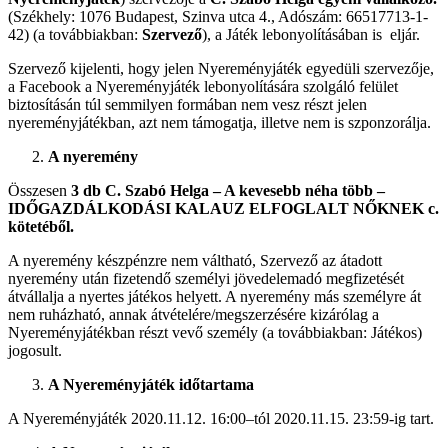
(Székhely: 1076 Budapest, Szinva utca 4., Adószám: 66517713-1-
42) (a továbbiakban:
Szervező
), a Játék lebonyolításában is eljár.
Szervező kijelenti, hogy jelen Nyereményjáték egyedüli szervezője,
a Facebook a Nyereményjáték lebonyolítására szolgáló felület
biztosításán túl semmilyen formában nem vesz részt jelen
nyereményjátékban, azt nem támogatja, illetve nem is szponzorálja.
A nyeremény
Összesen
3 db C. Szabó Helga – A kevesebb néha több –
IDŐGAZDÁLKODÁSI KALAUZ ELFOGLALT NŐKNEK c.
kötetéből.
A nyeremény készpénzre nem váltható, Szervező az átadott
nyeremény után fizetendő személyi jövedelemadó megfizetését
átvállalja a nyertes játékos helyett. A nyeremény más személyre át
nem ruházható, annak átvételére/megszerzésére kizárólag a
Nyereményjátékban részt vevő személy (a továbbiakban: Játékos)
jogosult.
A Nyereményjáték időtartama
A Nyereményjáték 2020.11.12. 16:00–tól 2020.11.15. 23:59-ig tart.