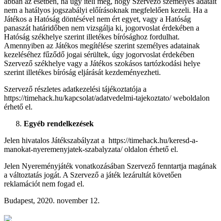
abban az esetben, ha úgy ítéli meg, hogy Szervező személyes adatait
nem a hatályos jogszabályi előírásoknak megfelelően kezeli. Ha a
Játékos a Hatóság döntésével nem ért egyet, vagy a Hatóság
panaszát határidőben nem vizsgálja ki, jogorvoslat érdekében a
Hatóság székhelye szerint illetékes bírósághoz fordulhat.
Amennyiben az Játékos megítélése szerint személyes adatainak
kezeléséhez fűződő jogai sérültek, úgy jogorvoslat érdekében
Szervező székhelye vagy a Játékos szokásos tartózkodási helye
szerint illetékes bíróság eljárását kezdeményezheti.
Szervező részletes adatkezelési tájékoztatója a
https://timehack.hu/kapcsolat/adatvedelmi-tajekoztato/ weboldalon
érhető el.
Egyéb rendelkezések
Jelen hivatalos Játékszabályzat a https://timehack.hu/keresd-a-
manokat-nyeremenyjatek-szabalyzata/ oldalon érhető el.
Jelen Nyereményjáték vonatkozásában Szervező fenntartja magának
a változtatás jogát. A Szervező a játék lezárultát követően
reklamációt nem fogad el.
Budapest, 2020. november 12.