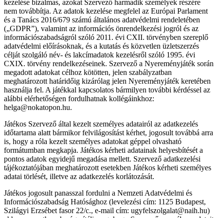
kezelése bizalmas, azokat Szervező harmadik személyek részére
nem továbbítja. Az adatok kezelése megfelel az Európai Parlament
és a Tanács 2016/679 számú általános adatvédelmi rendeletében
(„GDPR”), valamint az információs önrendelkezési jogról és az
információszabadságról szóló 2011. évi CXII. törvényben szereplő
adatvédelmi előírásoknak, és a kutatás és közvetlen üzletszerzés
célját szolgáló név- és lakcímadatok kezelésről szóló 1995. évi
CXIX. törvény rendelkezéseinek. Szervező a Nyereményjáték során
megadott adatokat célhoz kötötten, jelen szabályzatban
meghatározott határidőig kizárólag jelen Nyereményjáték keretében
használja fel. A játékkal kapcsolatos bármilyen további kérdéssel az
alábbi elérhetőségen fordulhatnak kollégáinkhoz:
helga@nokatopon.hu.
Játékos Szervező által kezelt személyes adatairól az adatkezelés
időtartama alatt bármikor felvilágosítást kérhet, jogosult továbbá arra
is, hogy a róla kezelt személyes adatokat géppel olvasható
formátumban megkapja. Játékos kérheti adatainak helyesbítését a
pontos adatok egyidejű megadása mellett. Szervező adatkezelési
tájékoztatójában meghatározott esetekben Játékos kérheti személyes
adatai törlését, illetve az adatkezelés korlátozását.
Játékos jogosult panasszal fordulni a Nemzeti Adatvédelmi és
Információszabadság Hatósághoz (levelezési cím: 1125 Budapest,
Szilágyi Erzsébet fasor 22/c., e-mail cím: ugyfelszolgalat@naih.hu)