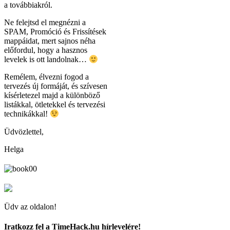
a továbbiakról.
Ne felejtsd el megnézni a
SPAM, Promóció és Frissítések
mappáidat, mert sajnos néha
előfordul, hogy a hasznos
levelek is ott landolnak…
Remélem, élvezni fogod a
tervezés új formáját, és szívesen
kísérletezel majd a különböző
listákkal, ötletekkel és tervezési
technikákkal!
Üdvözlettel,
Helga
Üdv az oldalon!
Iratkozz fel a TimeHack.hu hírlevelére!