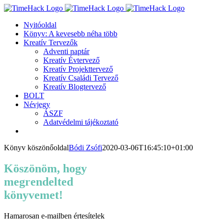
Kihagyás
Nyitóoldal
Könyv: A kevesebb néha több
Kreatív Tervezők
Adventi naptár
Kreatív Évtervező
Kreatív Projekttervező
Kreatív Családi Tervező
Kreatív Blogtervező
BOLT
Névjegy
ÁSZF
Adatvédelmi tájékoztató
Könyv köszönőoldal
Bódi Zsófi
2020-03-06T16:45:10+01:00
Köszönöm, hogy
megrendelted
könyvemet!
Hamarosan e-mailben értesítelek