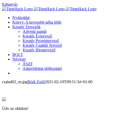
Kihagyás
Nyitóoldal
Könyv: A kevesebb néha több
Kreatív Tervezők
Adventi naptár
Kreatív Évtervező
Kreatív Projekttervező
Kreatív Családi Tervező
Kreatív Blogtervező
BOLT
Névjegy
ÁSZF
Adatvédelmi tájékoztató
csalad02_m.jpg
Bódi Zsófi
2021-02-10T09:51:34+01:00
Üdv az oldalon!