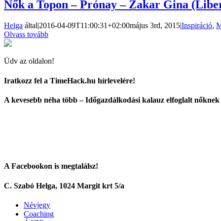
Nők a Topon – Prónay – Zakar Gina (Libe
Helga
által
|
2016-04-09T11:00:31+02:00
május 3rd, 2015
|
Inspiráció
,
M
Olvass tovább
Üdv az oldalon!
Iratkozz fel a TimeHack.hu hírlevelére!
A kevesebb néha több – Időgazdálkodási kalauz elfoglalt nőknek
A Facebookon is megtalálsz!
C. Szabó Helga, 1024 Margit krt 5/a
Névjegy
Coaching