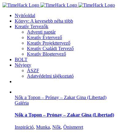
Kihagyás
Nyitóoldal
Könyv: A kevesebb néha több
Kreatív Tervezők
Adventi naptár
Kreatív Évtervező
Kreatív Projekttervező
Kreatív Családi Tervező
Kreatív Blogtervező
BOLT
Névjegy
ÁSZF
Adatvédelmi tájékoztató
Nők a Topon – Prónay – Zakar Gina (Libertad)
Galéria
Nők a Topon – Prónay – Zakar Gina (Libertad)
Inspiráció
,
Munka
,
Nők
,
Önismeret