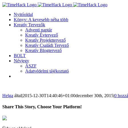
Kihagyás
Nyitóoldal
Könyv: A kevesebb néha több
Kreatív Tervezők
Adventi naptár
Kreatív Évtervező
Kreatív Projekttervező
Kreatív Családi Tervező
Kreatív Blogtervező
BOLT
Névjegy
ÁSZF
Adatvédelmi tájékoztató
Helga
által
|
2015-12-30T14:40:46+01:00
december 30th, 2015
|
0 hozzá
Share This Story, Choose Your Platform!
Facebook
Twitter
LinkedIn
Reddit
WhatsApp
Tumblr
Pinterest
Vk
Email: