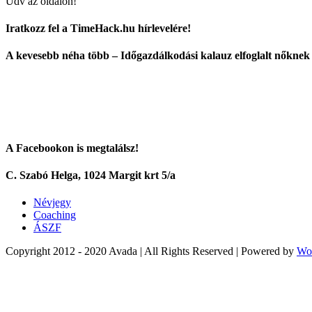
Üdv az oldalon!
Iratkozz fel a TimeHack.hu hírlevelére!
A kevesebb néha több – Időgazdálkodási kalauz elfoglalt nőknek
A Facebookon is megtalálsz!
C. Szabó Helga, 1024 Margit krt 5/a
Névjegy
Coaching
ÁSZF
Copyright 2012 - 2020 Avada | All Rights Reserved | Powered by
Wo