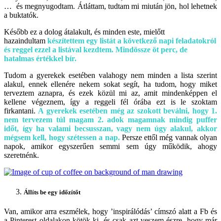
… és megnyugodtam. Átláttam, tudtam mi miután jön, hol lehetnek
a buktatók.
Később ez a dolog átalakult, és minden este, mielőtt
hazaindultam
készítettem egy listát a következő napi feladatokról
és reggel ezzel a listával kezdtem. Mindössze öt perc, de
hatalmas értékkel bír.
Tudom a gyerekek esetében valahogy nem minden a lista szerint
alakul, ennek ellenére nekem sokat segít, ha tudom, hogy miket
terveztem aznapra, és ezek közül mi az, amit mindenképpen el
kellene végeznem, így a reggeli fél órába ezt is le szoktam
firkantani.
A gyerekek esetében még az szokott beválni, hogy 1.
nem tervezem túl magam 2. adok magamnak mindig puffer
időt, így ha valami becsusszan, vagy nem úgy alakul, akkor
mégsem kell, hogy szétessen a nap.
Persze ettől még vannak olyan
napok, amikor egyszerűen semmi sem úgy működik, ahogy
szeretnénk.
Állíts be egy időzítőt
Van, amikor arra eszmélek, hogy ’inspirálódás’ címszó alatt a Fb és
a Pinterest oldalakon kötök ki, és csak azt veszem észre, hogy már