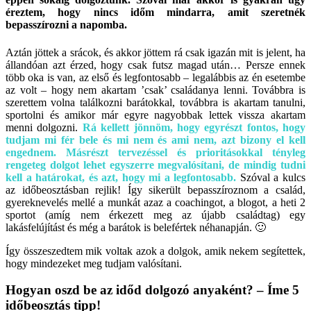
éreztem, hogy nincs időm mindarra, amit szeretnék
bepasszírozni a napomba.
Aztán jöttek a srácok, és akkor jöttem rá csak igazán mit is jelent, ha
állandóan azt érzed, hogy csak futsz magad után… Persze ennek
több oka is van, az első és legfontosabb – legalábbis az én esetembe
az volt – hogy nem akartam ’csak’ családanya lenni. Továbbra is
szerettem volna találkozni barátokkal, továbbra is akartam tanulni,
sportolni és amikor már egyre nagyobbak lettek vissza akartam
menni dolgozni.
Rá kellett jönnöm, hogy egyrészt fontos, hogy
tudjam mi fér bele és mi nem és ami nem, azt bizony el kell
engednem. Másrészt tervezéssel és prioritásokkal tényleg
rengeteg dolgot lehet egyszerre megvalósítani, de mindig tudni
kell a határokat, és azt, hogy mi a legfontosabb.
Szóval a kulcs
az időbeosztásban rejlik! Így sikerült bepasszíroznom a család,
gyereknevelés mellé a munkát azaz a coachingot, a blogot, a heti 2
sportot (amíg nem érkezett meg az újabb családtag) egy
lakásfelújítást és még a barátok is belefértek néhanapján. 🙂
Így összeszedtem mik voltak azok a dolgok, amik nekem segítettek,
hogy mindezeket meg tudjam valósítani.
Hogyan oszd be az időd dolgozó anyaként? – Íme 5
időbeosztás tipp!