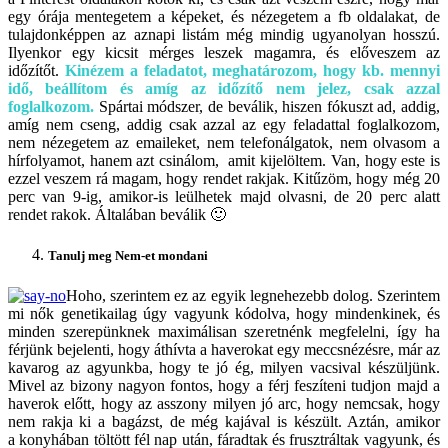
egy órája mentegetem a képeket, és nézegetem a fb oldalakat, de
tulajdonképpen az aznapi listám még mindig ugyanolyan hosszú.
Ilyenkor egy kicsit mérges leszek magamra, és előveszem az
időzítőt.
Kinézem a feladatot, meghatározom, hogy kb. mennyi
idő, beállítom és amíg az időzítő nem jelez, csak azzal
foglalkozom.
Spártai módszer, de beválik, hiszen fókuszt ad, addig,
amíg nem cseng, addig csak azzal az egy feladattal foglalkozom,
nem nézegetem az emaileket, nem telefonálgatok, nem olvasom a
hírfolyamot, hanem azt csinálom, amit kijelöltem. Van, hogy este is
ezzel veszem rá magam, hogy rendet rakjak. Kitűzöm, hogy még 20
perc van 9-ig, amikor-is leülhetek majd olvasni, de 20 perc alatt
rendet rakok. Általában beválik 🙂
Tanulj meg Nem-et mondani
Hoho, szerintem ez az egyik legnehezebb dolog. Szerintem
mi nők genetikailag úgy vagyunk kódolva, hogy mindenkinek, és
minden szerepünknek maximálisan szeretnénk megfelelni, így ha
férjünk bejelenti, hogy áthívta a haverokat egy meccsnézésre, már az
kavarog az agyunkba, hogy te jó ég, milyen vacsival készüljünk.
Mivel az bizony nagyon fontos, hogy a férj feszíteni tudjon majd a
haverok előtt, hogy az asszony milyen jó arc, hogy nemcsak, hogy
nem rakja ki a bagázst, de még kajával is készült. Aztán, amikor
a konyhában töltött fél nap után, fáradtak és frusztráltak vagyunk, és