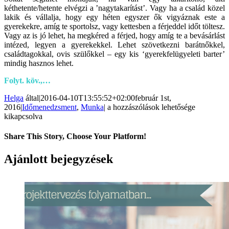
kéthetente/hetente elvégzi a ’nagytakarítást’. Vagy ha a család közel
lakik és vállalja, hogy egy héten egyszer ők vigyáznak este a
gyerekekre, amíg te sportolsz, vagy kettesben a férjeddel időt töltesz.
Vagy az is jó lehet, ha megkéred a férjed, hogy amíg te a bevásárlást
intézed, legyen a gyerekekkel. Lehet szövetkezni barátnőkkel,
családtagokkal, ovis szülőkkel – egy kis ‘gyerekfelügyeleti barter’
mindig hasznos lehet.
Folyt. köv.,…
Helga
által
|
2016-04-10T13:55:52+02:00
február 1st,
5
2016
|
Időmenedzsment
,
Munka
|
a hozzászólások lehetősége
Időbeosztás
kikapcsolva
tipp
dolgozó
Share This Story, Choose Your Platform!
anyáknak
I.
Facebook
Twitter
LinkedIn
Reddit
WhatsApp
Tumblr
Pinterest
Vk
Email:
Ajánlott bejegyzések
rész
bejegyzéshez