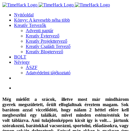
Kihagyás
Nyitóoldal
Könyv: A kevesebb néha több
Kreatív Tervezők
Adventi naptár
Kreatív Évtervező
Kreatív Projekttervező
Kreatív Családi Tervező
Kreatív Blogtervező
BOLT
Névjegy
ÁSZF
Adatvédelmi tájékoztató
View
Larger
Image
Még mielőtt a srácok, illetve most már mindhárom
gyerek megszületett, őrült elfoglaltnak éreztem magam. Sok
barátom azzal viccelődött, hogy nálam 2 héttel előre kell
megbeszélni egy találkát, mivel minden estém/esténk be
volt táblázva. Ami tulajdonképpen kicsit így is volt… jártunk
szórakozni, barátokkal vacsorázni, sportolni, előadásokra, vagy
éppen sokáig dolgoztunk. Szóval már akkor is gyakran úgy