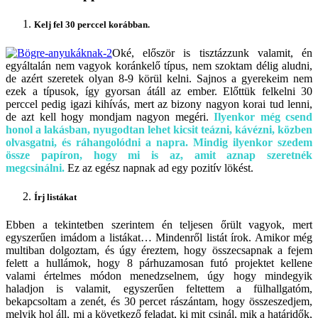
Kelj fel 30 perccel korábban.
Oké, először is tisztázzunk valamit, én
egyáltalán nem vagyok koránkelő típus, nem szoktam délig aludni,
de azért szeretek olyan 8-9 körül kelni. Sajnos a gyerekeim nem
ezek a típusok, így gyorsan átáll az ember. Előttük felkelni 30
perccel pedig igazi kihívás, mert az bizony nagyon korai tud lenni,
de azt kell hogy mondjam nagyon megéri.
Ilyenkor még csend
honol a lakásban, nyugodtan lehet kicsit teázni, kávézni, közben
olvasgatni, és ráhangolódni a napra. Mindig ilyenkor szedem
össze papíron, hogy mi is az, amit aznap szeretnék
megcsinálni.
Ez az egész napnak ad egy pozitív lökést.
Írj listákat
Ebben a tekintetben szerintem én teljesen őrült vagyok, mert
egyszerűen imádom a listákat… Mindenről listát írok. Amikor még
multiban dolgoztam, és úgy éreztem, hogy összecsapnak a fejem
felett a hullámok, hogy 8 párhuzamosan futó projektet kellene
valami értelmes módon menedzselnem, úgy hogy mindegyik
haladjon is valamit, egyszerűen feltettem a fülhallgatóm,
bekapcsoltam a zenét, és 30 percet rászántam, hogy összeszedjem,
melyik hol áll, mi a következő feladat, ki mit csinál, mik a határidők,