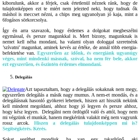
kiborulunk, akkor a férjek, csak értetlenül néznek ránk, hogy de
tulajdonképpen ezt te miért nem jelezted neki, hogy tudnak ők
máshol is meccset nézni, a chips meg ugyanolyan jó kaja, mint a
6fogásos sörkorcsolya.
Így én arra szavazok, hogy érdemes a dolgokat megbeszélni
egymással, és persze magunkkal is. Mert bizony, magunknak is
nemet kell néha mondani, ha valami olyan dologgal szeretnénk
’szívatni’ magunkat, aminek kevés az értéke, de annál több energia-
befektetése van.
Egyszerűen az időnk, és energiánk ugyanúgy
véges, mint mindenki másnak, szóval, ha nem fér bele, akkor
ezt egyszerűen, és őszintén érdemes elmondani.
Delegálás
Azt tapasztaltam, hogy a delegálás sokaknak nem megy,
egyszerűen delegálás a másik nagy mumus. A nem-et mondás, és a
delegálásnak hasonló gyökerei lehetnek, hiszen azt hisszük nekünk
kell mindent megoldani, ahhoz hogy jó legyen és persze ahhoz,
hogy kész legyen. Delegálni nem ördögtől való és attól, hogy nem
mi végzünk el munkát, hanem megkérünk valakit még nem vagyunk
rossz arcok.
Hiszen a delegálás tulajdonképpen mi is?
Segítségkérés. Kérés.
Sokat segíthet mondjuk, ha van egy takarítónő, aki