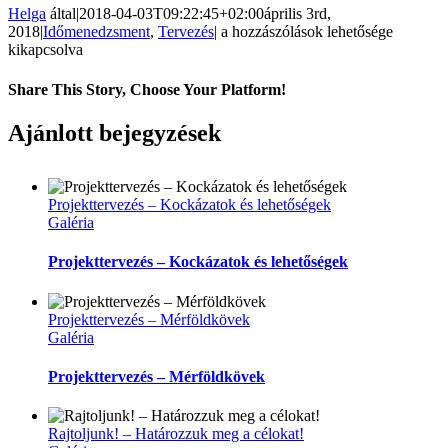
Helga
által
|
2018-04-03T09:22:45+02:00
április 3rd,
Projekttervezés
2018
|
Időmenedzsment
,
Tervezés
|
a hozzászólások lehetősége
folyamatban
kikapcsolva
…-
Erőforrások
Share This Story, Choose Your Platform!
bejegyzéshez
Facebook
Twitter
LinkedIn
Reddit
WhatsApp
Tumblr
Pinterest
Vk
Email:
Ajánlott bejegyzések
Projekttervezés – Kockázatok és lehetőségek
Galéria
Projekttervezés – Kockázatok és lehetőségek
Projekttervezés – Mérföldkövek
Galéria
Projekttervezés – Mérföldkövek
Rajtoljunk! – Határozzuk meg a célokat!