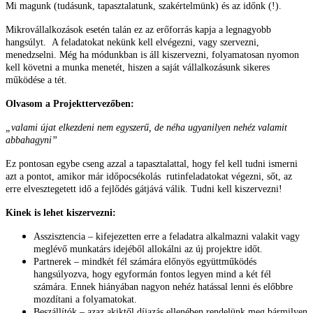
Mi magunk (tudásunk, tapasztalatunk, szakértelmünk) és az időnk (!).
Mikrovállalkozások esetén talán ez az erőforrás kapja a legnagyobb
hangsúlyt. A feladatokat nekünk kell elvégezni, vagy szervezni,
menedzselni. Még ha módunkban is áll kiszervezni, folyamatosan nyomon
kell követni a munka menetét, hiszen a saját vállalkozásunk sikeres
működése a tét.
Olvasom a Projekttervezőben:
„valami újat elkezdeni nem egyszerű, de néha ugyanilyen nehéz valamit
abbahagyni”
Ez pontosan egybe cseng azzal a tapasztalattal, hogy fel kell tudni ismerni
azt a pontot, amikor már időpocsékolás rutinfeladatokat végezni, sőt, az
erre elvesztegetett idő a fejlődés gátjává válik. Tudni kell kiszervezni!
Kinek is lehet kiszervezni:
Asszisztencia – kifejezetten erre a feladatra alkalmazni valakit vagy
meglévő munkatárs idejéből allokálni az új projektre időt.
Partnerek – mindkét fél számára előnyös együttműködés
hangsúlyozva, hogy egyformán fontos legyen mind a két fél
számára. Ennek hiányában nagyon nehéz hatással lenni és előbbre
mozdítani a folyamatokat.
Beszállítók – azaz akiktől díjazás ellenében rendelünk meg bármilyen