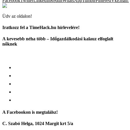
Facebook
Twitter
LinkedIn
Reddit
WhatsApp
Tumblr
Pinterest
Vk
Email:
Üdv az oldalon!
Iratkozz fel a TimeHack.hu hírlevelére!
A kevesebb néha több – Időgazdálkodási kalauz elfoglalt
nőknek
A Facebookon is megtalálsz!
C. Szabó Helga, 1024 Margit krt 5/a