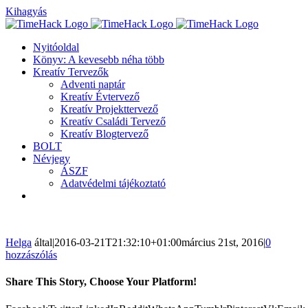
Kihagyás
Nyitóoldal
Könyv: A kevesebb néha több
Kreatív Tervezők
Adventi naptár
Kreatív Évtervező
Kreatív Projekttervező
Kreatív Családi Tervező
Kreatív Blogtervező
BOLT
Névjegy
ÁSZF
Adatvédelmi tájékoztató
Helga
által
|
2016-03-21T21:32:10+01:00
március 21st, 2016
|
0
hozzászólás
Share This Story, Choose Your Platform!