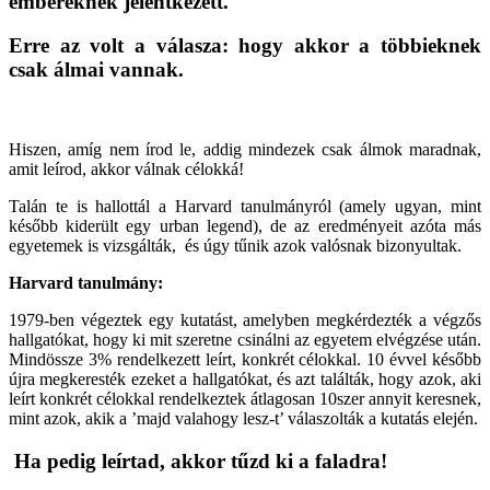
embereknek jelentkezett.
Erre az volt a válasza: hogy akkor a többieknek
csak álmai vannak.
Hiszen, amíg nem írod le, addig mindezek csak álmok maradnak,
amit leírod, akkor válnak célokká!
Talán te is hallottál a Harvard tanulmányról (amely ugyan, mint
később kiderült egy urban legend), de az eredményeit azóta más
egyetemek is vizsgálták, és úgy tűnik azok valósnak bizonyultak.
Harvard tanulmány:
1979-ben végeztek egy kutatást, amelyben megkérdezték a végzős
hallgatókat, hogy ki mit szeretne csinálni az egyetem elvégzése után.
Mindössze 3% rendelkezett leírt, konkrét célokkal. 10 évvel később
újra megkeresték ezeket a hallgatókat, és azt találták, hogy azok, aki
leírt konkrét célokkal rendelkeztek átlagosan 10szer annyit keresnek,
mint azok, akik a ’majd valahogy lesz-t’ válaszolták a kutatás elején.
Ha pedig leírtad, akkor tűzd ki a faladra!