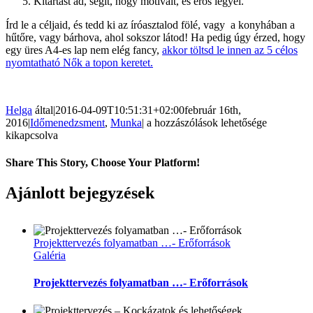
Kitartást ad, segít, hogy motivált, és erős legyél.
Írd le a céljaid, és tedd ki az íróasztalod fölé, vagy a konyhában a
hűtőre, vagy bárhova, ahol sokszor látod! Ha pedig úgy érzed, hogy
egy üres A4-es lap nem elég fancy,
akkor töltsd le innen az 5 célos
nyomtatható Nők a topon keretet.
Helga
által
|
2016-04-09T10:51:31+02:00
február 16th,
5
2016
|
Időmenedzsment
,
Munka
|
a hozzászólások lehetősége
ok,
kikapcsolva
hogy
miért
Share This Story, Choose Your Platform!
írd
le
Facebook
Twitter
LinkedIn
Reddit
WhatsApp
Tumblr
Pinterest
Vk
Email:
Ajánlott bejegyzések
a
célod!
bejegyzéshez
Projekttervezés folyamatban …- Erőforrások
Galéria
Projekttervezés folyamatban …- Erőforrások