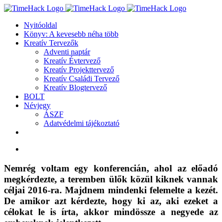
Kihagyás
Nyitóoldal
Könyv: A kevesebb néha több
Kreatív Tervezők
Adventi naptár
Kreatív Évtervező
Kreatív Projekttervező
Kreatív Családi Tervező
Kreatív Blogtervező
BOLT
Névjegy
ÁSZF
Adatvédelmi tájékoztató
View
Larger
Image
Nemrég voltam egy konferencián, ahol az előadó
megkérdezte, a teremben ülők közül kiknek vannak
céljai 2016-ra. Majdnem mindenki felemelte a kezét.
De amikor azt kérdezte, hogy ki az, aki ezeket a
célokat le is írta, akkor mindössze a negyede az