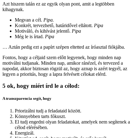
Azt hiszem talán ez az egyik olyan pont, amit a legtöbben
kihagynak.
Megvan a cél.
Pipa.
Konkrét, tervezhető, határidővel ellátott.
Pipa
Motiváló, és kihívást jelentő.
Pipa
Még le is írtad.
Pipa
… Aztán pedig ezt a papírt szépen eltetted az íróasztal fiókjába.
Fontos, hogy a céljaid szem előtt legyenek, hogy minden nap
motiválni tudjanak. Minden nap, amikor ránézel, és tervezed a
napodat, akkor biztosan rögzül az, hogy aznap is azért tegyél, az
legyen a prioritás, hogy a lapra felvésett célokat elérd.
5 ok, hogy miért írd le a célod:
A transzparencia segít, hogy
Priorizálni tudj a feladataid között.
Könnyebben tarts fókuszt.
El tudj engedni olyan feladatokat, amelyek nem segítenek a
célod elérésében.
Energizál.