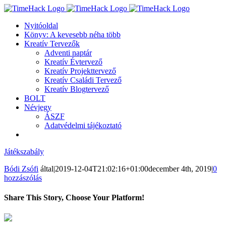
Kihagyás
Nyitóoldal
Könyv: A kevesebb néha több
Kreatív Tervezők
Adventi naptár
Kreatív Évtervező
Kreatív Projekttervező
Kreatív Családi Tervező
Kreatív Blogtervező
BOLT
Névjegy
ÁSZF
Adatvédelmi tájékoztató
Játékszabály
Bódi Zsófi
által
|
2019-12-04T21:02:16+01:00
december 4th, 2019
|
0
hozzászólás
Share This Story, Choose Your Platform!
Facebook
Twitter
LinkedIn
Reddit
WhatsApp
Tumblr
Pinterest
Vk
Email: