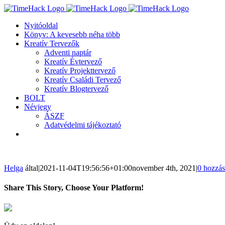
Kihagyás
Nyitóoldal
Könyv: A kevesebb néha több
Kreatív Tervezők
Adventi naptár
Kreatív Évtervező
Kreatív Projekttervező
Kreatív Családi Tervező
Kreatív Blogtervező
BOLT
Névjegy
ÁSZF
Adatvédelmi tájékoztató
Helga
által
|
2021-11-04T19:56:56+01:00
november 4th, 2021
|
0 hozzás
Share This Story, Choose Your Platform!
Facebook
Twitter
LinkedIn
Reddit
WhatsApp
Tumblr
Pinterest
Vk
Email: