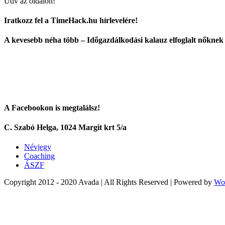
Üdv az oldalon!
Iratkozz fel a TimeHack.hu hírlevelére!
A kevesebb néha több – Időgazdálkodási kalauz elfoglalt nőknek
A Facebookon is megtalálsz!
C. Szabó Helga, 1024 Margit krt 5/a
Névjegy
Coaching
ÁSZF
Copyright 2012 - 2020 Avada | All Rights Reserved | Powered by
Wo