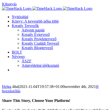
Kihagyás
Nyitóoldal
Könyv: A kevesebb néha több
Kreatív Tervezők
Adventi naptár
Kreatív Évtervező
Kreatív Projekttervező
Kreatív Családi Tervező
Kreatív Blogtervező
BOLT
Névjegy
ÁSZF
Adatvédelmi tájékoztató
Helga
által
|
2021-11-04T19:57:38+01:00
november 4th, 2021
|
0
hozzászólás
Share This Story, Choose Your Platform!