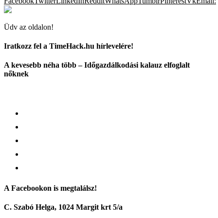
Facebook
Twitter
LinkedIn
Reddit
WhatsApp
Tumblr
Pinterest
Vk
Email:
Üdv az oldalon!
Iratkozz fel a TimeHack.hu hírlevelére!
A kevesebb néha több – Időgazdálkodási kalauz elfoglalt
nőknek
A Facebookon is megtalálsz!
C. Szabó Helga, 1024 Margit krt 5/a