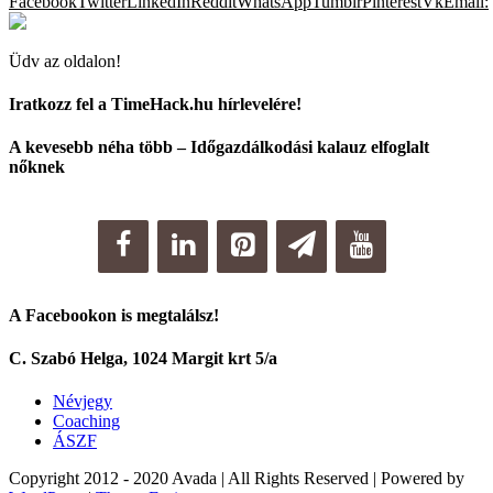
Facebook
Twitter
LinkedIn
Reddit
WhatsApp
Tumblr
Pinterest
Vk
Email:
Üdv az oldalon!
Iratkozz fel a TimeHack.hu hírlevelére!
A kevesebb néha több – Időgazdálkodási kalauz elfoglalt
nőknek
A Facebookon is megtalálsz!
C. Szabó Helga, 1024 Margit krt 5/a
Névjegy
Coaching
ÁSZF
Copyright 2012 - 2020 Avada | All Rights Reserved | Powered by