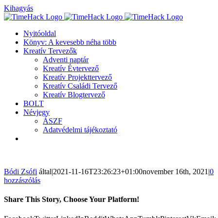
Kihagyás
Nyitóoldal
Könyv: A kevesebb néha több
Kreatív Tervezők
Adventi naptár
Kreatív Évtervező
Kreatív Projekttervező
Kreatív Családi Tervező
Kreatív Blogtervező
BOLT
Névjegy
ÁSZF
Adatvédelmi tájékoztató
Bódi Zsófi
által
|
2021-11-16T23:26:23+01:00
november 16th, 2021
|
0
hozzászólás
Share This Story, Choose Your Platform!