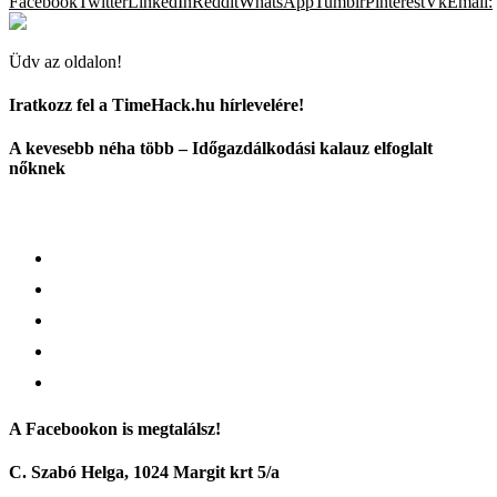
Facebook
Twitter
LinkedIn
Reddit
WhatsApp
Tumblr
Pinterest
Vk
Email:
Üdv az oldalon!
Iratkozz fel a TimeHack.hu hírlevelére!
A kevesebb néha több – Időgazdálkodási kalauz elfoglalt
nőknek
A Facebookon is megtalálsz!
C. Szabó Helga, 1024 Margit krt 5/a