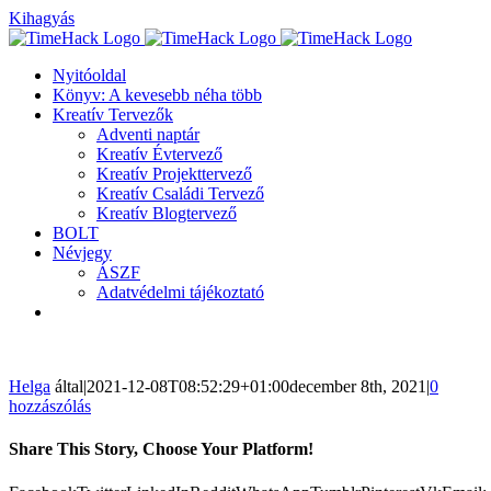
Kihagyás
Nyitóoldal
Könyv: A kevesebb néha több
Kreatív Tervezők
Adventi naptár
Kreatív Évtervező
Kreatív Projekttervező
Kreatív Családi Tervező
Kreatív Blogtervező
BOLT
Névjegy
ÁSZF
Adatvédelmi tájékoztató
Helga
által
|
2021-12-08T08:52:29+01:00
december 8th, 2021
|
0
hozzászólás
Share This Story, Choose Your Platform!