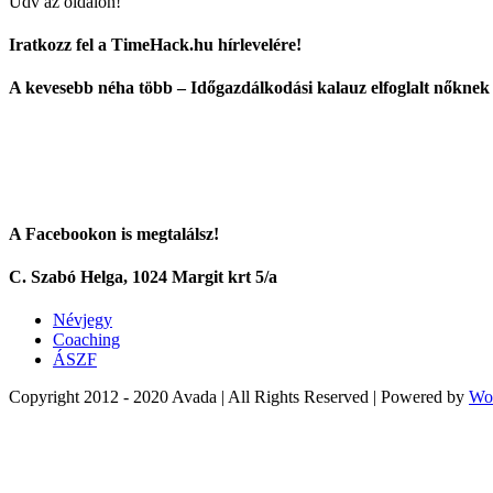
Üdv az oldalon!
Iratkozz fel a TimeHack.hu hírlevelére!
A kevesebb néha több – Időgazdálkodási kalauz elfoglalt nőknek
A Facebookon is megtalálsz!
C. Szabó Helga, 1024 Margit krt 5/a
Névjegy
Coaching
ÁSZF
Copyright 2012 - 2020 Avada | All Rights Reserved | Powered by
Wo