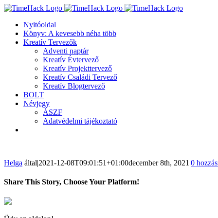
Kihagyás
Nyitóoldal
Könyv: A kevesebb néha több
Kreatív Tervezők
Adventi naptár
Kreatív Évtervező
Kreatív Projekttervező
Kreatív Családi Tervező
Kreatív Blogtervező
BOLT
Névjegy
ÁSZF
Adatvédelmi tájékoztató
Helga
által
|
2021-12-08T09:01:51+01:00
december 8th, 2021
|
0 hozzás
Share This Story, Choose Your Platform!
Facebook
Twitter
LinkedIn
Reddit
WhatsApp
Tumblr
Pinterest
Vk
Email: