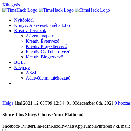
Kihagyás
Nyitóoldal
Könyv: A kevesebb néha több
Kreatív Tervezők
Adventi naptár
Kreatív Évtervező
Kreatív Projekttervező
Kreatív Családi Tervező
Kreatív Blogtervező
BOLT
Névjegy
ÁSZF
Adatvédelmi tájékoztató
Helga
által
|
2021-12-08T09:12:34+01:00
december 8th, 2021
|
0 hozzás
Share This Story, Choose Your Platform!
Facebook
Twitter
LinkedIn
Reddit
WhatsApp
Tumblr
Pinterest
Vk
Email: