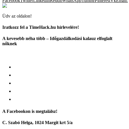
Facebook
Twitter
LinkedIn
Reddit
WhatsApp
Tumblr
Pinterest
Vk
Email:
Üdv az oldalon!
Iratkozz fel a TimeHack.hu hírlevelére!
A kevesebb néha több – Időgazdálkodási kalauz elfoglalt
nőknek
A Facebookon is megtalálsz!
C. Szabó Helga, 1024 Margit krt 5/a