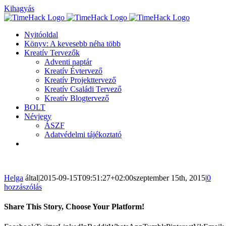
Kihagyás
Nyitóoldal
Könyv: A kevesebb néha több
Kreatív Tervezők
Adventi naptár
Kreatív Évtervező
Kreatív Projekttervező
Kreatív Családi Tervező
Kreatív Blogtervező
BOLT
Névjegy
ÁSZF
Adatvédelmi tájékoztató
Helga
által
|
2015-09-15T09:51:27+02:00
szeptember 15th, 2015
|
0
hozzászólás
Share This Story, Choose Your Platform!