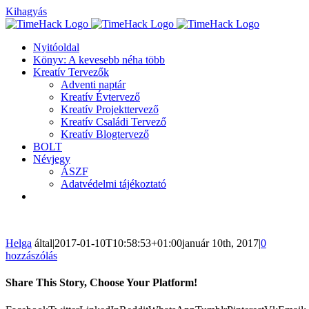
Kihagyás
Nyitóoldal
Könyv: A kevesebb néha több
Kreatív Tervezők
Adventi naptár
Kreatív Évtervező
Kreatív Projekttervező
Kreatív Családi Tervező
Kreatív Blogtervező
BOLT
Névjegy
ÁSZF
Adatvédelmi tájékoztató
Helga
által
|
2017-01-10T10:58:53+01:00
január 10th, 2017
|
0
hozzászólás
Share This Story, Choose Your Platform!