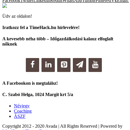
Facebook
Twitter
LinkedIn
Reddit
WhatsApp
Tumblr
Pinterest
Vk
Email:
Üdv az oldalon!
Iratkozz fel a TimeHack.hu hírlevelére!
A kevesebb néha több – Időgazdálkodási kalauz elfoglalt
nőknek
A Facebookon is megtalálsz!
C. Szabó Helga, 1024 Margit krt 5/a
Névjegy
Coaching
ÁSZF
Copyright 2012 - 2020 Avada | All Rights Reserved | Powered by