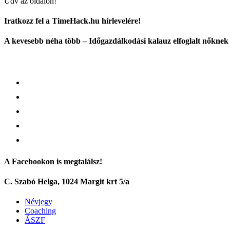
Üdv az oldalon!
Iratkozz fel a TimeHack.hu hírlevelére!
A kevesebb néha több – Időgazdálkodási kalauz elfoglalt nőknek
A Facebookon is megtalálsz!
C. Szabó Helga, 1024 Margit krt 5/a
Névjegy
Coaching
ÁSZF