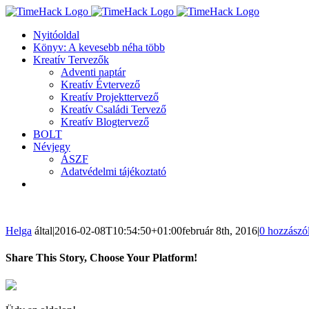
Kihagyás
Nyitóoldal
Könyv: A kevesebb néha több
Kreatív Tervezők
Adventi naptár
Kreatív Évtervező
Kreatív Projekttervező
Kreatív Családi Tervező
Kreatív Blogtervező
BOLT
Névjegy
ÁSZF
Adatvédelmi tájékoztató
Helga
által
|
2016-02-08T10:54:50+01:00
február 8th, 2016
|
0 hozzászó
Share This Story, Choose Your Platform!
Facebook
Twitter
LinkedIn
Reddit
WhatsApp
Tumblr
Pinterest
Vk
Email: