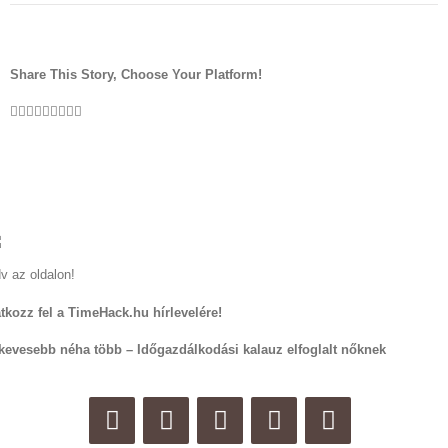
Share This Story, Choose Your Platform!
Facebook
Twitter
LinkedIn
Reddit
WhatsApp
Tumblr
Pinterest
Vk
Email:
v az oldalon!
atkozz fel a TimeHack.hu hírlevelére!
kevesebb néha több – Időgazdálkodási kalauz elfoglalt nőknek