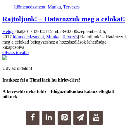
Időmenedzsment
,
Munka
,
Tervezés
Rajtoljunk! – Határozzuk meg a célokat!
Helga
által
|
2017-09-04T15:54:23+02:00
szeptember 4th,
2017
|
Időmenedzsment
,
Munka
,
Tervezés
|
Rajtoljunk! – Határozzuk
meg a célokat! bejegyzéshez
a hozzászólások lehetősége
kikapcsolva
Olvass tovább
Üdv az oldalon!
Iratkozz fel a TimeHack.hu hírlevelére!
A kevesebb néha több – Időgazdálkodási kalauz elfoglalt
nőknek