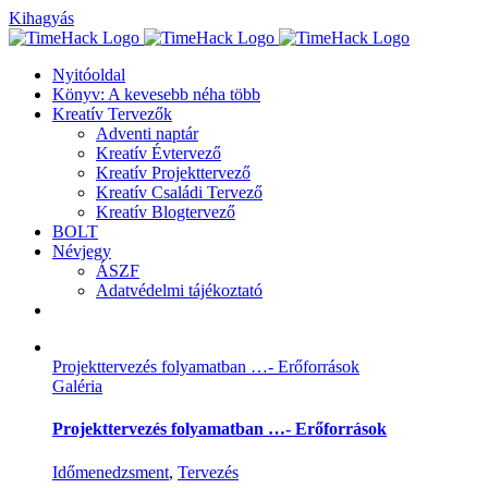
Kihagyás
Nyitóoldal
Könyv: A kevesebb néha több
Kreatív Tervezők
Adventi naptár
Kreatív Évtervező
Kreatív Projekttervező
Kreatív Családi Tervező
Kreatív Blogtervező
BOLT
Névjegy
ÁSZF
Adatvédelmi tájékoztató
Projekttervezés folyamatban …- Erőforrások
Galéria
Projekttervezés folyamatban …- Erőforrások
Időmenedzsment
,
Tervezés