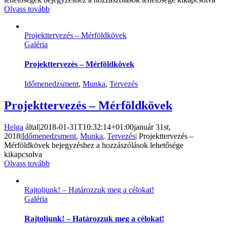
Olvass tovább
Projekttervezés – Mérföldkövek
Galéria
Projekttervezés – Mérföldkövek
Időmenedzsment
,
Munka
,
Tervezés
Projekttervezés – Mérföldkövek
Helga
által
|
2018-01-31T10:32:14+01:00
január 31st,
2018
|
Időmenedzsment
,
Munka
,
Tervezés
|
Projekttervezés –
Mérföldkövek bejegyzéshez
a hozzászólások lehetősége
kikapcsolva
Olvass tovább
Rajtoljunk! – Határozzuk meg a célokat!
Galéria
Rajtoljunk! – Határozzuk meg a célokat!