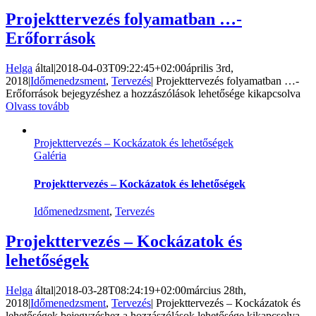
Projekttervezés folyamatban …-
Erőforrások
Helga
által
|
2018-04-03T09:22:45+02:00
április 3rd,
2018
|
Időmenedzsment
,
Tervezés
|
Projekttervezés folyamatban …-
Erőforrások bejegyzéshez
a hozzászólások lehetősége kikapcsolva
Olvass tovább
Projekttervezés – Kockázatok és lehetőségek
Galéria
Projekttervezés – Kockázatok és lehetőségek
Időmenedzsment
,
Tervezés
Projekttervezés – Kockázatok és
lehetőségek
Helga
által
|
2018-03-28T08:24:19+02:00
március 28th,
2018
|
Időmenedzsment
,
Tervezés
|
Projekttervezés – Kockázatok és
lehetőségek bejegyzéshez
a hozzászólások lehetősége kikapcsolva