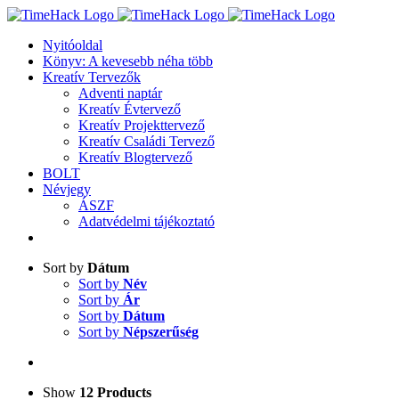
Kihagyás
Nyitóoldal
Könyv: A kevesebb néha több
Kreatív Tervezők
Adventi naptár
Kreatív Évtervező
Kreatív Projekttervező
Kreatív Családi Tervező
Kreatív Blogtervező
BOLT
Névjegy
ÁSZF
Adatvédelmi tájékoztató
Sort by
Dátum
Sort by
Név
Sort by
Ár
Sort by
Dátum
Sort by
Népszerűség
Show
12 Products