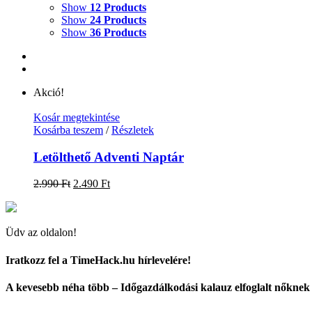
Show
12 Products
Show
24 Products
Show
36 Products
Akció!
Kosár megtekintése
Kosárba teszem
/
Részletek
Letölthető Adventi Naptár
Original
Current
2.990
Ft
2.490
Ft
price
price
was:
is:
2.990 Ft.
2.490 Ft.
Üdv az oldalon!
Iratkozz fel a TimeHack.hu hírlevelére!
A kevesebb néha több – Időgazdálkodási kalauz elfoglalt nőknek