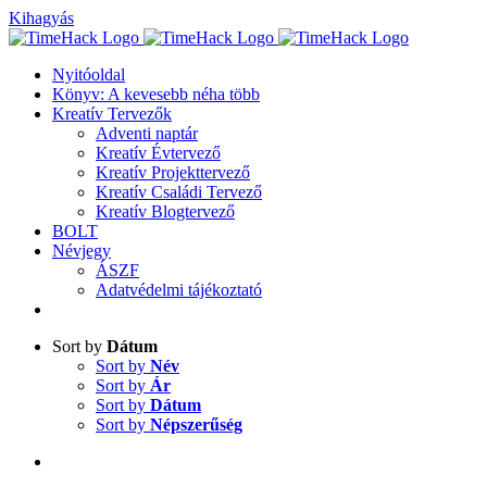
Kihagyás
Nyitóoldal
Könyv: A kevesebb néha több
Kreatív Tervezők
Adventi naptár
Kreatív Évtervező
Kreatív Projekttervező
Kreatív Családi Tervező
Kreatív Blogtervező
BOLT
Névjegy
ÁSZF
Adatvédelmi tájékoztató
Sort by
Dátum
Sort by
Név
Sort by
Ár
Sort by
Dátum
Sort by
Népszerűség