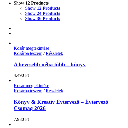
Show
12 Products
Show
12 Products
Show
24 Products
Show
36 Products
Kosár megtekintése
Kosárba teszem
/
Részletek
A kevesebb néha több – könyv
4.490
Ft
Kosár megtekintése
Kosárba teszem
/
Részletek
Könyv & Kreatív Évtervező – Évtervező
Csomag 2026
7.980
Ft