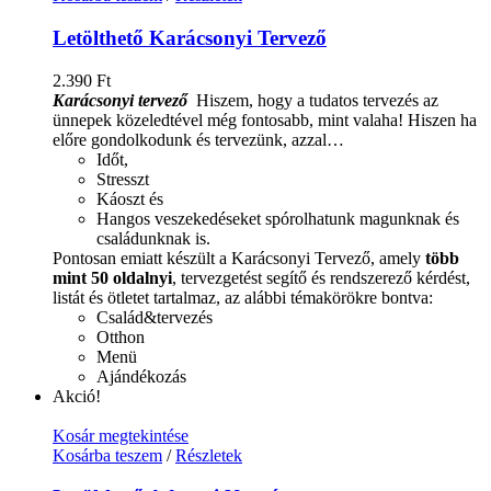
Letölthető Karácsonyi Tervező
2.390
Ft
Karácsonyi tervező
Hiszem, hogy a tudatos tervezés az
ünnepek közeledtével még fontosabb, mint valaha! Hiszen ha
előre gondolkodunk és tervezünk, azzal…
Időt,
Stresszt
Káoszt és
Hangos veszekedéseket spórolhatunk magunknak és
családunknak is.
Pontosan emiatt készült a Karácsonyi Tervező, amely
több
mint 50 oldalnyi
, tervezgetést segítő és rendszerező kérdést,
listát és ötletet tartalmaz, az alábbi témakörökre bontva:
Család&tervezés
Otthon
Menü
Ajándékozás
Akció!
Kosár megtekintése
Kosárba teszem
/
Részletek