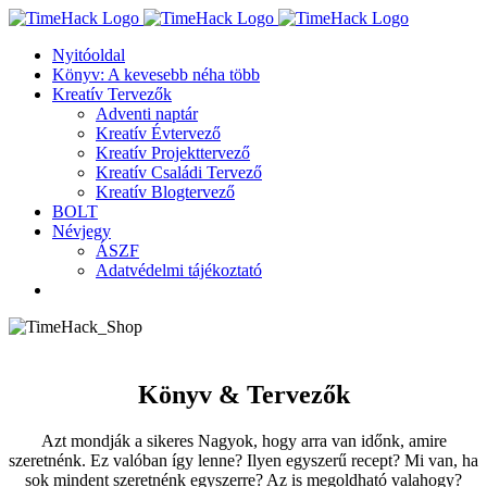
Kihagyás
Nyitóoldal
Könyv: A kevesebb néha több
Kreatív Tervezők
Adventi naptár
Kreatív Évtervező
Kreatív Projekttervező
Kreatív Családi Tervező
Kreatív Blogtervező
BOLT
Névjegy
ÁSZF
Adatvédelmi tájékoztató
Könyv & Tervezők
Azt mondják a sikeres Nagyok, hogy arra van időnk, amire
szeretnénk. Ez valóban így lenne? Ilyen egyszerű recept? Mi van, ha
sok mindent szeretnénk egyszerre? Az is megoldható valahogy?