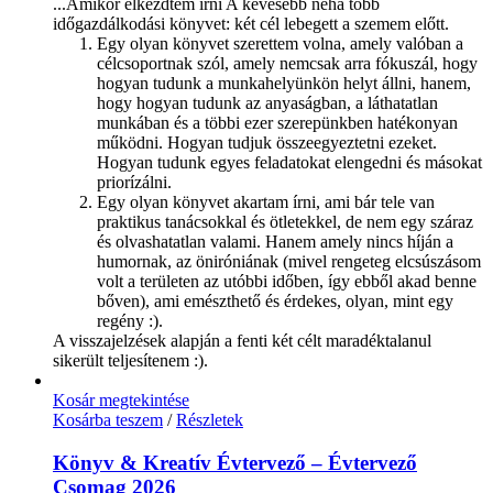
...Amikor elkezdtem írni A kevesebb néha több
időgazdálkodási könyvet: két cél lebegett a szemem előtt.
Egy olyan könyvet szerettem volna, amely valóban a
célcsoportnak szól, amely nemcsak arra fókuszál, hogy
hogyan tudunk a munkahelyünkön helyt állni, hanem,
hogy hogyan tudunk az anyaságban, a láthatatlan
munkában és a többi ezer szerepünkben hatékonyan
működni. Hogyan tudjuk összeegyeztetni ezeket.
Hogyan tudunk egyes feladatokat elengedni és másokat
priorízálni.
Egy olyan könyvet akartam írni, ami bár tele van
praktikus tanácsokkal és ötletekkel, de nem egy száraz
és olvashatatlan valami. Hanem amely nincs híján a
humornak, az öniróniának (mivel rengeteg elcsúszásom
volt a területen az utóbbi időben, így ebből akad benne
bőven), ami emészthető és érdekes, olyan, mint egy
regény :).
A visszajelzések alapján a fenti két célt maradéktalanul
sikerült teljesítenem :).
Kosár megtekintése
Kosárba teszem
/
Részletek
Könyv & Kreatív Évtervező – Évtervező
Csomag 2026