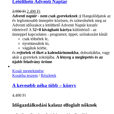
Letölthető Adventi Naptár
Original
Current
2.990
Ft
2.490
Ft
price
price
Adventi naptár - nem csak gyerekeknek :)
Hangolódjatok az
was:
is:
év legfontosabb ünnepére közösen, és színesítsétek meg az
2.990 Ft.
2.490 Ft.
Adventi időszakot a letölthető Adventi Naptár kreatív
ötleteivel!
A
52+8 kivágható kártya
különböző - az
ünneppel kapcsolatos - programot, tippet, szórakozást kínál:
csak töltsétek le,
nyomtassátok ki,
vágjátok körbe,
és
rejtsétek el őket a kalendáriumokba
, dobozkákba, vagy
akár a gyerekek zoknijába.
A lényeg a meglepetés és az
újabb feladvány öröme
Kosár megtekintése
Kosárba teszem
/
Részletek
A kevesebb néha több – könyv
4.490
Ft
Időgazdálkodási kalauz elfoglalt nőknek