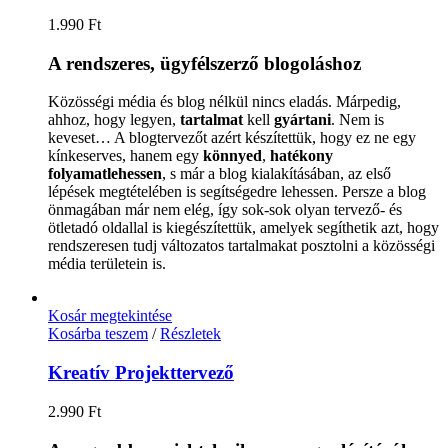
1.990
Ft
A rendszeres, ügyfélszerző blogoláshoz
Közösségi média és blog nélkül nincs eladás. Márpedig,
ahhoz, hogy legyen,
tartalmat
kell
gyártani
. Nem is
keveset… A blogtervezőt azért készítettük, hogy ez ne egy
kínkeserves, hanem egy
könnyed
,
hatékony
folyamat
lehessen
, s már a blog kialakításában, az első
lépések megtételében is segítségedre lehessen. Persze a blog
önmagában már nem elég, így sok-sok olyan tervező- és
ötletadó oldallal is kiegészítettük, amelyek segíthetik azt, hogy
rendszeresen tudj változatos tartalmakat posztolni a közösségi
média területein is.
Kosár megtekintése
Kosárba teszem
/
Részletek
Kreatív Projekttervező
2.990
Ft