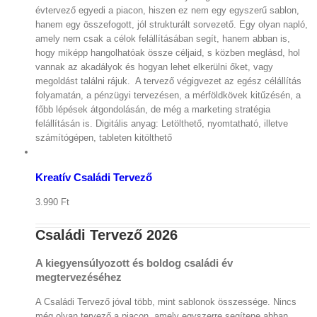
évtervező egyedi a piacon, hiszen ez nem egy egyszerű sablon,
hanem egy összefogott, jól strukturált sorvezető. Egy olyan napló,
amely nem csak a célok felállításában segít, hanem abban is,
hogy miképp hangolhatóak össze céljaid, s közben meglásd, hol
vannak az akadályok és hogyan lehet elkerülni őket, vagy
megoldást találni rájuk. A tervező végigvezet az egész célállítás
folyamatán, a pénzügyi tervezésen, a mérföldkövek kitűzésén, a
főbb lépések átgondolásán, de még a marketing stratégia
felállításán is. Digitális anyag: Letölthető, nyomtatható, illetve
Kosár
megtekintése
számítógépen, tableten kitölthető
/
Kosárba
teszem
Kreatív Családi Tervező
Részletek
3.990
Ft
Családi Tervező 2026
A kiegyensúlyozott és boldog családi év
megtervezéséhez
A Családi Tervező jóval több, mint sablonok összessége. Nincs
még olyan tervező a piacon, amely egyszerre segítene abban,