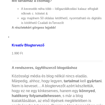
Mit tartalmaz a csomag?
A kevesebb néha több – Időgazdálkodási kalauz elfoglalt
nőknek c. kötetet &
egy majdnem 50 oldalas letölthető, nyomtatható és digitális
is kitölthető Családi évTervezőt
A részletekért görgess lejjebb!
Kosár
megtekintése
/
Kosárba
teszem
Kreatív Blogtervező
Részletek
1.990
Ft
A rendszeres, ügyfélszerző blogoláshoz
Közösségi média és blog nélkül nincs eladás.
Márpedig, ahhoz, hogy legyen,
tartalmat
kell
gyártani
.
Nem is keveset… A blogtervezőt azért készítettük,
hogy ez ne egy kínkeserves, hanem egy
könnyed
,
hatékony
folyamat
lehessen
, s már a blog
kialakításában, az első lépések megtételében is