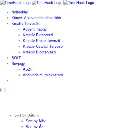
Kihagyás
Nyitóoldal
Könyv: A kevesebb néha több
Kreatív Tervezők
Adventi naptár
Kreatív Évtervező
Kreatív Projekttervező
Kreatív Családi Tervező
Kreatív Blogtervező
BOLT
Névjegy
ÁSZF
Adatvédelmi tájékoztató
Sort by
Dátum
Sort by
Név
Sort by
Ár