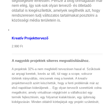
segítségedre lehessen. Persze a blog önmagában már
nem elég, így sok-sok olyan tervező- és ötletadó
oldallal is kiegészítettük, amelyek segíthetik azt, hogy
rendszeresen tudj változatos tartalmakat posztolni a
közösségi média területein is.
Kosár
megtekintése
/
Kosárba
teszem
Kreatív Projekttervező
Részletek
2.990
Ft
A nagyobb projektek sikeres megvalósításához.
A projektek 32%-a nem megfelelő tervezésen hasal el. Szűkösek
az anyagi keretek, kevés az idő, túl nagy a scope, sokszor
történik irányváltás, nincsenek meg a keretek. A kreatív
projekttervezőt azért készítettük, hogy a fenti problémák már az
első napokban kiderüljenek… Egy olyan tervezőt szerettünk volna
megalkotni, amely virtuálisan végigkíséri a vállalkozást egy
termék fejlesztésén, egy folyamat kialakításán, egy újdonság
kidolgozásán. Minden oldalról körbejárjuk egy projekt születését,