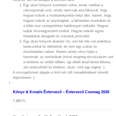
Egy olyan könyvet szerettem volna, amely valóban a
célcsoportnak szól, amely nemcsak arra fókuszál, hogy
hogyan tudunk a munkahelyünkön helyt állni, hanem, hogy
hogyan tudunk az anyaságban, a láthatatlan munkában és
a többi ezer szerepünkben hatékonyan működni. Hogyan
tudjuk összeegyeztetni ezeket. Hogyan tudunk egyes
feladatokat elengedni és másokat priorízálni.
Egy olyan könyvet akartam írni, ami bár tele van praktikus
tanácsokkal és ötletekkel, de nem egy száraz és
olvashatatlan valami. Hanem amely nincs híján a
humornak, az öniróniának (mivel rengeteg elcsúszásom volt
a területen az utóbbi időben, így ebből akad benne bőven),
ami emészthető és érdekes, olyan, mint egy regény :).
A visszajelzések alapján a fenti két célt maradéktalanul sikerült
Kosár
megtekintése
teljesítenem :).
/
Kosárba
teszem
Könyv & Kreatív Évtervező – Évtervező Csomag 2026
Részletek
7.980
Ft