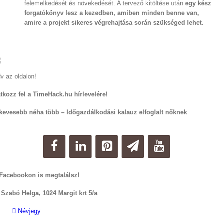
felemelkedését és növekedését. A tervező kitöltése után
egy kész
forgatókönyv lesz a kezedben, amiben minden benne van,
amire a projekt sikeres végrehajtása során szükséged lehet.
v az oldalon!
atkozz fel a TimeHack.hu hírlevelére!
kevesebb néha több – Időgazdálkodási kalauz elfoglalt nőknek
Facebookon is megtalálsz!
 Szabó Helga, 1024 Margit krt 5/a
Névjegy