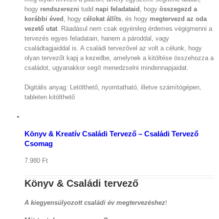
hogy
rendszerezni
tudd
napi feladataid
, hogy
összegezd a
korábbi éved
, hogy
célokat állíts
, és hogy
megtervezd az oda
vezető utat
. Ráadásul nem csak egyénileg érdemes végigmenni a
tervezés egyes feladatain, hanem a pároddal, vagy
családtagjaiddal is. A családi tervezővel az volt a célunk, hogy
olyan tervezőt kapj a kezedbe, amelynek a kitöltése összehozza a
családot, ugyanakkor segít menedzselni mindennapjaidat.
Digitális anyag: Letölthető, nyomtatható, illetve számítógépen,
tableten kitölthető
Kosár
megtekintése
/
Kosárba
teszem
Könyv & Kreatív Családi Tervező – Családi Tervező
Részletek
Csomag
7.980
Ft
Könyv & Családi tervező
A kiegyensúlyozott családi év megtervezéshez
!