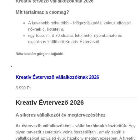
Kreatív tervező vállalkozóknak 2026
Mit tartalmaz a csomag?
A kevesebb néha több – Időgazdálkodási kalauz elfoglalt
nőknek c. kötetet &
egy több, mint 70 oldalas letölthető, nyomtatható és
digitális is kitölthető Kreatív Évtervezőt
Részletekért görgess lejjebb!
Kosár
megtekintése
/
Kosárba
teszem
Kreatív Évtervező vállalkozóknak 2026
Részletek
3.990
Ft
Kreatív Évtervező 2026
A sikeres vállalkozói év megtervezéséhez
Az évtervezőt vállalkozóként – vállalkozóknak készítettük.
Egy
olyan tervezőt szerettünk volna összeállítani, amely segíti a
vállalkozókat az üzleti évük hatékony megtervezésében. A kreatív