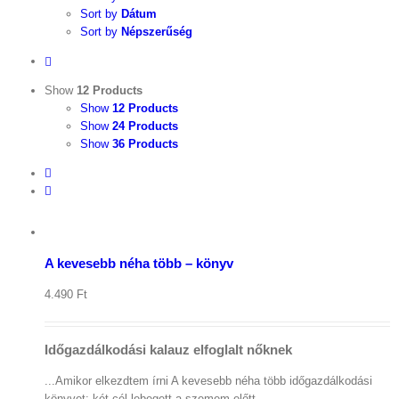
Sort by
Dátum
Sort by
Népszerűség
Show
12 Products
Show
12 Products
Show
24 Products
Show
36 Products
Kosár
megtekintése
/
Kosárba
teszem
A kevesebb néha több – könyv
Részletek
4.490
Ft
Időgazdálkodási kalauz elfoglalt nőknek
...Amikor elkezdtem írni A kevesebb néha több időgazdálkodási
könyvet: két cél lebegett a szemem előtt.